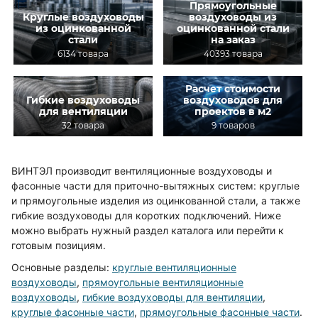
Прямоугольные
Круглые воздуховоды
воздуховоды из
из оцинкованной
оцинкованной стали
стали
на заказ
6134 товара
40393 товара
Расчет стоимости
Гибкие воздуховоды
воздуховодов для
для вентиляции
проектов в м2
32 товара
9 товаров
ВИНТЭЛ производит вентиляционные воздуховоды и
фасонные части для приточно-вытяжных систем: круглые
и прямоугольные изделия из оцинкованной стали, а также
гибкие воздуховоды для коротких подключений. Ниже
можно выбрать нужный раздел каталога или перейти к
готовым позициям.
Основные разделы:
круглые вентиляционные
воздуховоды
,
прямоугольные вентиляционные
воздуховоды
,
гибкие воздуховоды для вентиляции
,
круглые фасонные части
,
прямоугольные фасонные части
.