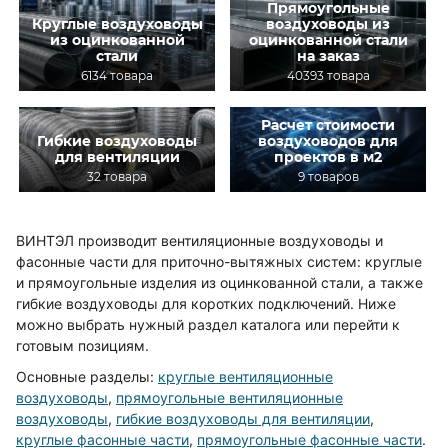
Прямоугольные
Круглые воздуховоды
воздуховоды из
из оцинкованной
оцинкованной стали
стали
на заказ
6134 товара
40393 товара
Расчет стоимости
Гибкие воздуховоды
воздуховодов для
для вентиляции
проектов в м2
32 товара
9 товаров
ВИНТЭЛ производит вентиляционные воздуховоды и
фасонные части для приточно-вытяжных систем: круглые
и прямоугольные изделия из оцинкованной стали, а также
гибкие воздуховоды для коротких подключений. Ниже
можно выбрать нужный раздел каталога или перейти к
готовым позициям.
Основные разделы:
круглые вентиляционные
воздуховоды
,
прямоугольные вентиляционные
воздуховоды
,
гибкие воздуховоды для вентиляции
,
круглые фасонные части
,
прямоугольные фасонные части
.