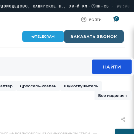
ЕДОВО, КАШИРСКОЕ Ш., 38-Й КМ
›
ПН–СБ · 08:00 → 17:0
0
ВОЙТИ
ЗАКАЗАТЬ ЗВОНОК
TELEGRAM
аптер
Дроссель-клапан
Шумоглушитель
Все изделия
↓
—
руглые воздуховоды из оцинкованной стали