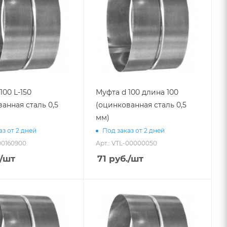
100 L-150
Муфта d 100 длина 100
анная сталь 0,5
(оцинкованная сталь 0,5
мм)
аз от 2 дней
Под заказ от 2 дней
-00160900
Арт.: VTL-00000050
/шт
71
руб.
/шт