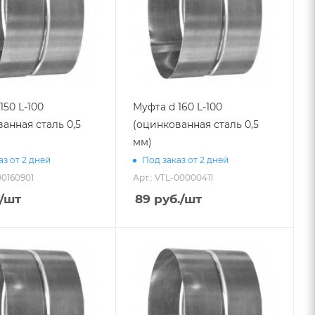
150 L-100
Муфта d 160 L-100
анная сталь 0,5
(оцинкованная сталь 0,5
мм)
аз от 2 дней
Под заказ от 2 дней
00160901
Арт.: VTL-00000411
/шт
89
руб.
/шт