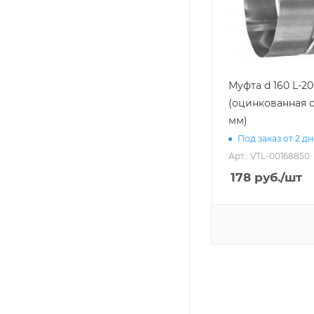
Муфта d 160 L-2
(оцинкованная с
мм)
Под заказ от 2 д
Арт.: VTL-00168850
178
руб.
/шт