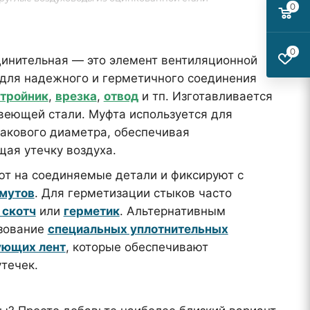
0
0
инительная — это элемент вентиляционной
для надежного и герметичного соединения
тройник
,
врезка
,
отвод
и тп. Изготавливается
веющей стали. Муфта используется для
акового диаметра, обеспечивая
щая утечку воздуха.
т на соединяемые детали и фиксируют с
мутов
. Для герметизации стыков часто
 скотч
или
герметик
. Альтернативным
ьзование
специальных уплотнительных
ующих лент
, которые обеспечивают
течек.