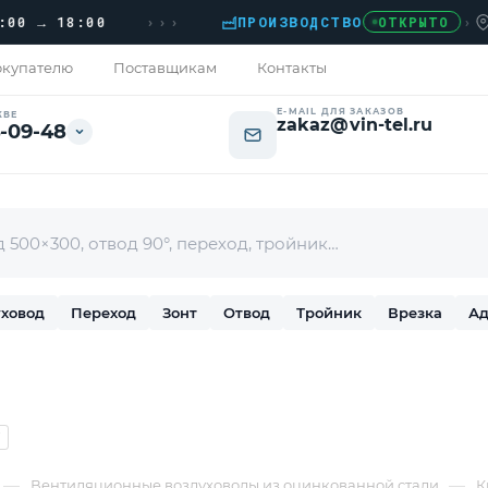
›››
18:00
ПРОИЗВОДСТВО
›
ДОМОД
ОТКРЫТО
купателю
Поставщикам
Контакты
E-MAIL ДЛЯ ЗАКАЗОВ
КВЕ
zakaz@vin-tel.ru
-09-48
ховод
Переход
Зонт
Отвод
Тройник
Врезка
Ад
7
—
—
Вентиляционные воздуховоды из оцинкованной стали
К