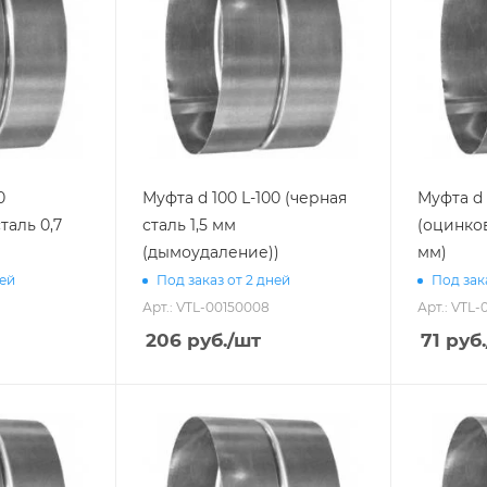
0
Муфта d 100 L-100 (черная
Муфта d 
таль 0,7
сталь 1,5 мм
(оцинков
(дымоудаление))
мм)
ней
Под заказ от 2 дней
Под зак
Арт.: VTL-00150008
Арт.: VTL
206
руб.
/шт
71
руб.