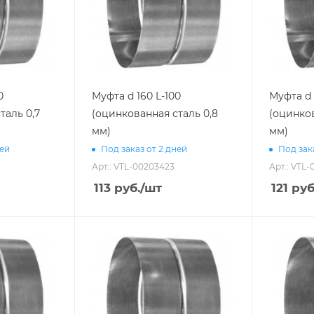
0
Муфта d 160 L-100
Муфта d 
таль 0,7
(оцинкованная сталь 0,8
(оцинков
мм)
мм)
ней
Под заказ от 2 дней
Под зак
Арт.: VTL-00203423
Арт.: VTL-
113
руб.
/шт
121
руб