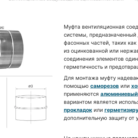
Муфта вентиляционная соед
системы, предназначенный 
фасонных частей, таких как
из оцинкованной или нержа
соединения элементов один
герметичность и предотвра
Для монтажа муфту надеваю
помощью
саморезов
или
хо
применяются
алюминиевый
вариантом является испол
прокладок
или
герметизир
дополнительную защиту от у