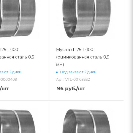
125 L-100
Муфта d 125 L-100
анная сталь 0,5
(оцинкованная сталь 0,9
мм)
аз от 2 дней
Под заказ от 2 дней
-00000409
Арт.: VTL-00168332
/шт
96
руб.
/шт