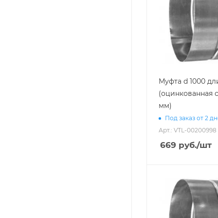
Муфта d 1000 дл
(оцинкованная с
мм)
Под заказ от 2 д
Арт.: VTL-00200998
669
руб.
/шт