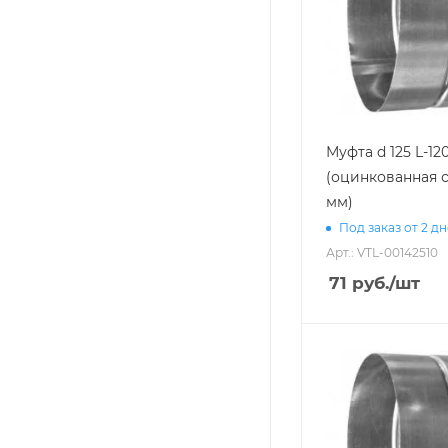
Муфта d 125 L-12
(оцинкованная с
мм)
Под заказ от 2 д
Арт.: VTL-00142510
71
руб.
/шт