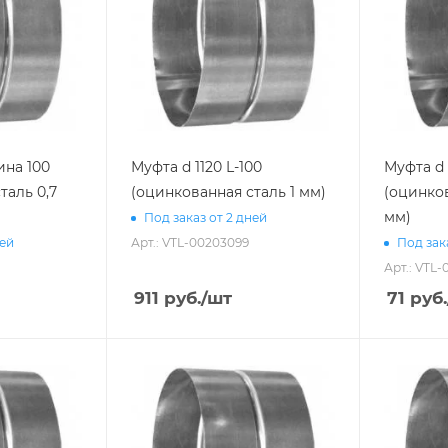
ина 100
Муфта d 1120 L-100
Муфта d 
таль 0,7
(оцинкованная сталь 1 мм)
(оцинков
мм)
Под заказ от 2 дней
Арт.: VTL-00203099
ней
Под зак
Арт.: VTL
911
руб.
/шт
71
руб.