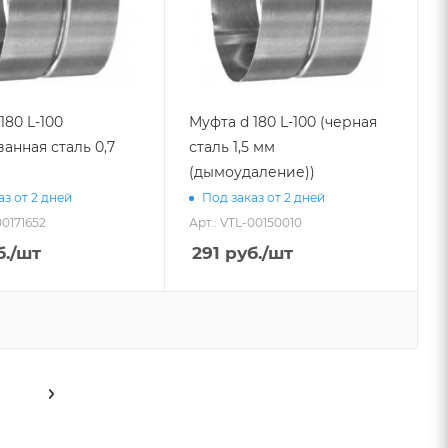
180 L-100
Муфта d 180 L-100 (черная
анная сталь 0,7
сталь 1,5 мм
(дымоудаление))
аз от 2 дней
Под заказ от 2 дней
00171652
Арт.: VTL-00150010
.
/шт
291
руб.
/шт