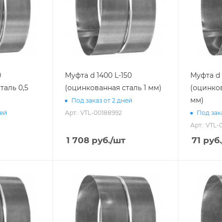
0
Муфта d 1400 L-150
Муфта d 
таль 0,5
(оцинкованная сталь 1 мм)
(оцинков
мм)
Под заказ от 2 дней
Арт.: VTL-00188992
ней
Под зак
Арт.: VTL-
1 708
руб.
/шт
71
руб.