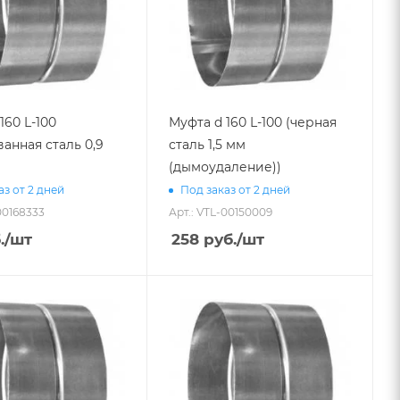
160 L-100
Муфта d 160 L-100 (черная
анная сталь 0,9
сталь 1,5 мм
(дымоудаление))
аз от 2 дней
Под заказ от 2 дней
00168333
Арт.: VTL-00150009
.
/шт
258
руб.
/шт