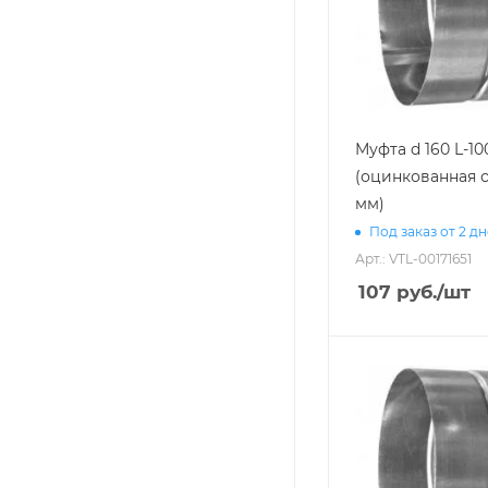
Муфта d 160 L-10
(оцинкованная с
мм)
Под заказ от 2 д
Арт.: VTL-00171651
107
руб.
/шт