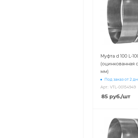
Муфта d 100 L-10
(оцинкованная с
мм)
Под заказ от 2 д
Арт.: VTL-00154949
85
руб.
/шт