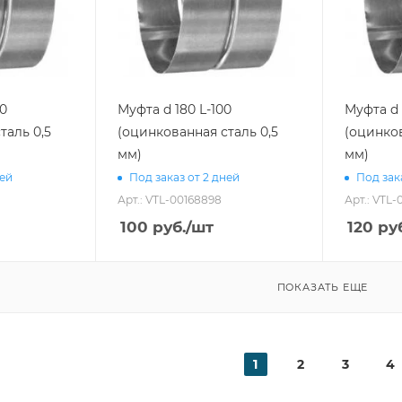
00
Муфта d 180 L-100
Муфта d 
таль 0,5
(оцинкованная сталь 0,5
(оцинков
мм)
мм)
ней
Под заказ от 2 дней
Под зак
Арт.: VTL-00168898
Арт.: VTL-
100
руб.
/шт
120
руб
ПОКАЗАТЬ ЕЩЕ
1
2
3
4