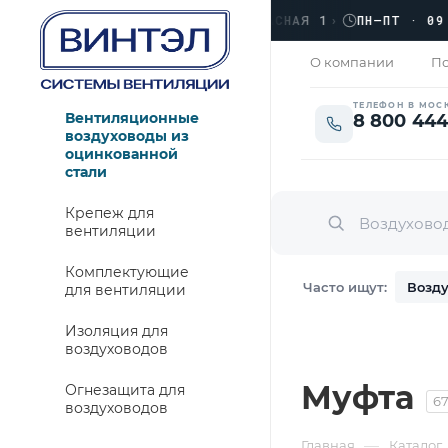
›
ЛЮБЕРЦЫ, УЛ. КРАСНАЯ 1
›
ПН–ПТ · 09:00 → 
КРЫТО
О компании
По
ТЕЛЕФОН В МОС
Вентиляционные
8 800 444
воздуховоды из
оцинкованной
стали
Крепеж для
вентиляции
Комплектующие
Часто ищут:
Возду
для вентиляции
Изоляция для
воздуховодов
Муфта
Огнезащита для
6
воздуховодов
—
Главная
Каталог