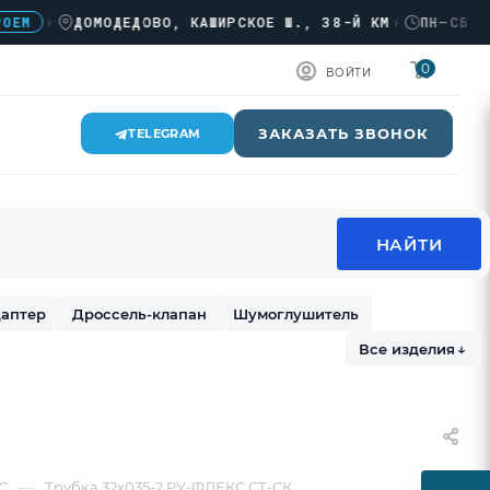
›
ДОМОДЕДОВО, КАШИРСКОЕ Ш., 38-Й КМ
›
ПН–СБ · 08
0
ВОЙТИ
ЗАКАЗАТЬ ЗВОНОК
TELEGRAM
аптер
Дроссель-клапан
Шумоглушитель
Все изделия
↓
—
С
Трубка 32х035-2 РУ-ФЛЕКС СТ-СК