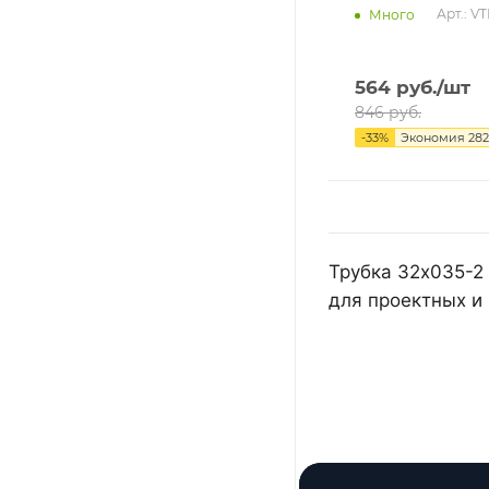
Арт.: V
Много
564
руб.
/шт
846
руб.
-
33
%
Экономия
282
Трубка 32х035-2
для проектных и