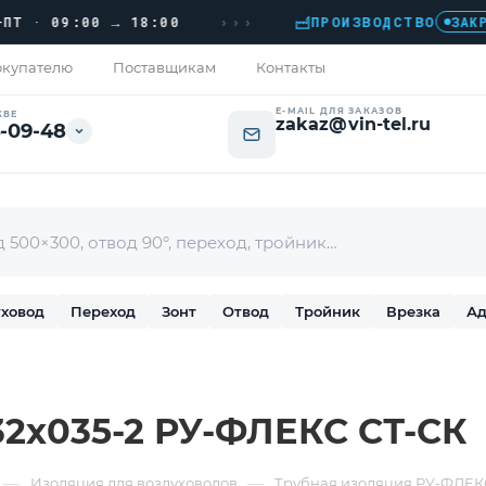
›››
· 09:00 → 18:00
ПРОИЗВОДСТВО
ЗАКРОЕМ
купателю
Поставщикам
Контакты
E-MAIL ДЛЯ ЗАКАЗОВ
КВЕ
zakaz@vin-tel.ru
-09-48
ховод
Переход
Зонт
Отвод
Тройник
Врезка
Ад
32х035-2 РУ-ФЛЕКС СТ-СК
—
—
Изоляция для воздуховодов
Трубная изоляция РУ-ФЛЕК