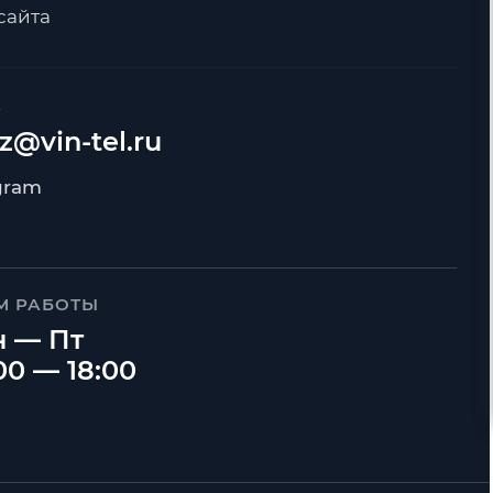
сайта
А
z@vin-tel.ru
М РАБОТЫ
 — Пт
00 — 18:00