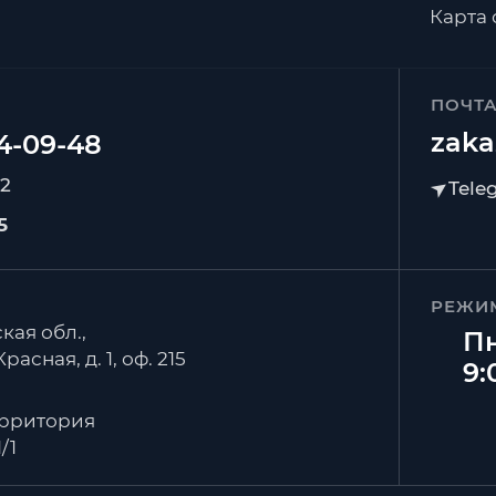
Карта 
ПОЧТ
zaka
92
5
РЕЖИ
кая обл.,
Пн
расная, д. 1, оф. 215
9:
ерритория
/1