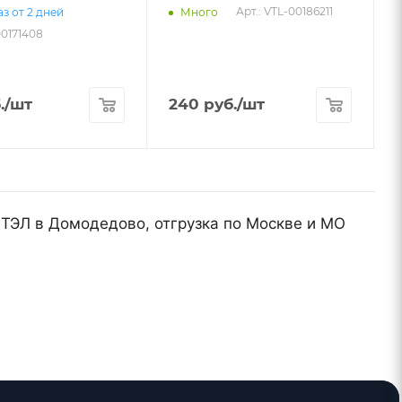
5
Арт.: VTL-00186211
з от 2 дней
Много
00171408
.
/шт
240
руб.
/шт
ТЭЛ в Домодедово, отгрузка по Москве и МО