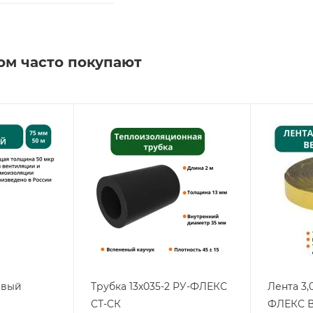
ом часто покупают
евый
Трубка 13х035-2 РУ-ФЛЕКС
Лента 3,
СТ-СК
ФЛЕКС В