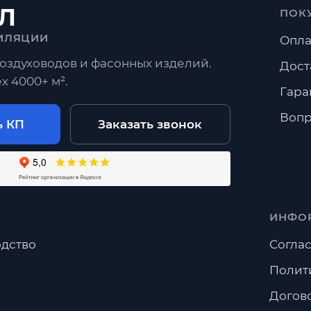
Л
ПОК
ИЛЯЦИИ
Опла
оздуховодов и фасонных изделий.
Дост
х 4000+ м².
Гара
Вопр
ь КП
Заказать звонок
ИНФО
дство
Соглас
Полит
Догов