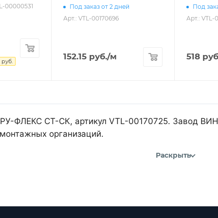
TL-00000531
Под заказ от 2 дней
Под зака
Арт.: VTL-00170696
Арт.: VTL-
152.15
руб.
/м
518
руб
руб.
 РУ-ФЛЕКС СТ-СК, артикул VTL-00170725. Завод ВИН
 монтажных организаций.
Раскрыть