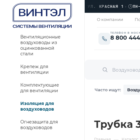
ОФИС
›
ЛЮБЕРЦЫ, УЛ. КРАСНАЯ 1
›
ПН–ПТ 
ОТКРЫТО
О компании
По
ТЕЛЕФОН В МОС
Вентиляционные
8 800 444
воздуховоды из
оцинкованной
стали
Крепеж для
вентиляции
Комплектующие
Часто ищут:
Возду
для вентиляции
Изоляция для
воздуховодов
Трубка 
Огнезащита для
воздуховодов
—
Главная
Каталог