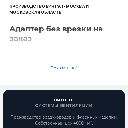
ПРОИЗВОДСТВО ВИНТЭЛ · МОСКВА И
МОСКОВСКАЯ ОБЛАСТЬ
Адаптер без врезки на
заказ
Изготавливаем адаптер без врезки для
прямоугольных систем вентиляции:
оцинкованная, черная и нержавеющая
Показать всё
сталь, подбор толщины, комплектация под
проект и поставка вместе с воздуховодами.
Получить расчет
ВИНТЭЛ
СИСТЕМЫ ВЕНТИЛЯЦИИ
Все прямоугольные воздуховоды
Производство воздуховодов и фасонных изделий.
Собственный цех 4000+ м².
По размерам