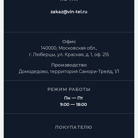
прямоугольный?
zakaz@vin-tel.ru
Можно ли изготовить нестандартные размеры?
Есть ли доставка по Москве и Московской
области?
Офис
140000, Московская обл.,
г. Люберцы, ул. Красная, д. 1, оф. 215
Производство
Домодедово, территория
Самори-Трейд, 1/1
РЕЖИМ РАБОТЫ
Пн — Пт
9:00 — 18:00
ПОКУПАТЕЛЮ