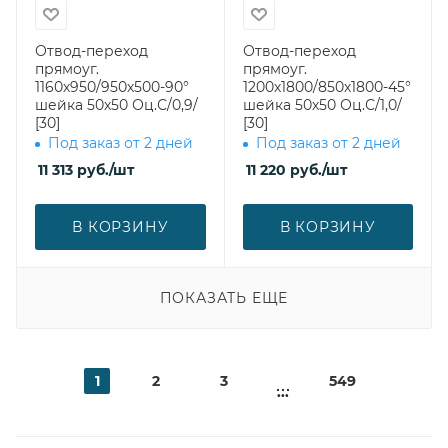
Отвод-переход
Отвод-переход
прямоуг.
прямоуг.
1160х950/950х500-90°
1200х1800/850х1800-45°
шейка 50х50 Оц.С/0,9/
шейка 50х50 Оц.С/1,0/
[30]
[30]
Под заказ от 2 дней
Под заказ от 2 дней
11 313
руб.
/шт
11 220
руб.
/шт
В КОРЗИНУ
В КОРЗИНУ
ПОКАЗАТЬ ЕЩЕ
1
2
3
549
...