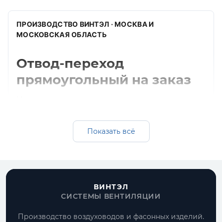
ПРОИЗВОДСТВО ВИНТЭЛ · МОСКВА И
МОСКОВСКАЯ ОБЛАСТЬ
Отвод-переход
прямоугольный на заказ
Изготавливаем отвод-переход
прямоугольный для прямоугольных систем
вентиляции: оцинкованная, черная и
Показать всё
нержавеющая сталь, подбор толщины,
комплектация под проект и поставка
вместе с воздуховодами.
ВИНТЭЛ
Получить расчет
СИСТЕМЫ ВЕНТИЛЯЦИИ
Все прямоугольные воздуховоды
Производство воздуховодов и фасонных изделий.