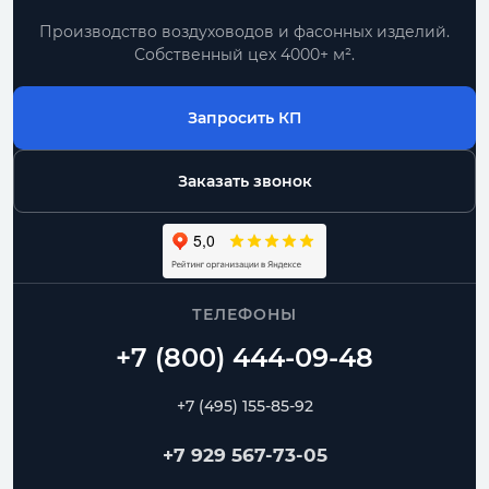
Производство воздуховодов и фасонных изделий.
Собственный цех 4000+ м².
По размерам
типовые позиции и нестандарт по чертежу
Запросить КП
Комплектом
воздуховоды, фасонные части, фланцы
Заказать звонок
От производителя
контроль геометрии и сроков изготовления
ТЕЛЕФОНЫ
Воздуховоды
Переходы
Угловые отводы
Радиусные отводы
Тройники
Фланцы
+7 (495) 155-85-92
Частые вопросы
+7 929 567-73-05