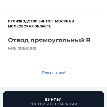
ПРОИЗВОДСТВО ВИНТЭЛ · МОСКВА И
МОСКОВСКАЯ ОБЛАСТЬ
Отвод прямоугольный R
на заказ
Изготавливаем отвод прямоугольный r для
прямоугольных систем вентиляции:
оцинкованная, черная и нержавеющая
Показать всё
сталь, подбор толщины, комплектация под
проект и поставка вместе с воздуховодами.
Получить расчет
ВИНТЭЛ
СИСТЕМЫ ВЕНТИЛЯЦИИ
Все прямоугольные воздуховоды