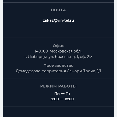
Как рассчитать Отвод прямоугольный R?
ПОЧТА
Можно ли изготовить нестандартные размеры?
zakaz@vin-tel.ru
Есть ли доставка по Москве и Московской
области?
Офис
140000, Московская обл.,
г. Люберцы, ул. Красная, д. 1, оф. 215
Производство
Домодедово, территория
Самори-Трейд, 1/1
РЕЖИМ РАБОТЫ
Пн — Пт
9:00 — 18:00