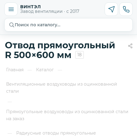
ВИНТЭЛ
Завод вентиляции · с 2017
Поиск по каталогу…
Отвод прямоугольный
R 500×600 мм
18
Главная
Каталог
—
—
Вентиляционные воздуховоды из оцинкованной
стали
—
Прямоугольные воздуховоды из оцинкованной стали
на заказ
Радиусные отводы прямоугольные
—