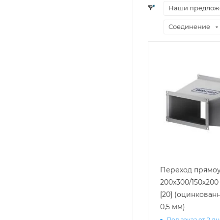
Наши предлож
Соединение
Переход прямоу
200х300/150х200 
[20] (оцинкован
0,5 мм)
Под заказ от 2 д