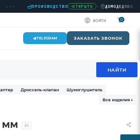
›
ПРОИЗВОДСТВО
›
ДОМОДЕДОВО, КАШИРС
ОТКРЫТО
0
ВОЙТИ
ЗАКАЗАТЬ ЗВОНОК
TELEGRAM
аптер
Дроссель-клапан
Шумоглушитель
Все изделия
↓
 мм
30