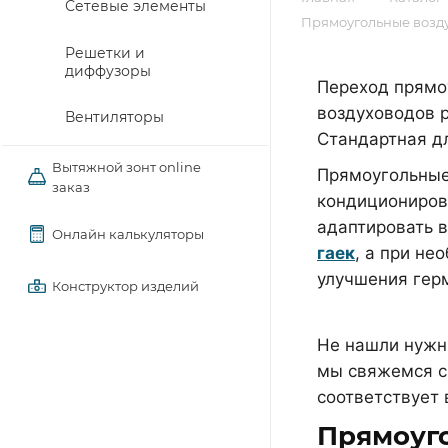
Сетевые элементы
Прямоугольные возду
Решетки и
диффузоры
Переход прямо
воздуховодов 
Вентиляторы
Стандартная д
Вытяжной зонт online
Прямоугольные
заказ
кондициониров
адаптировать 
Онлайн калькуляторы
гаек
, а при н
улучшения гер
Конструктор изделий
Не нашли нужн
мы свяжемся с 
соответствует
Прямоуг