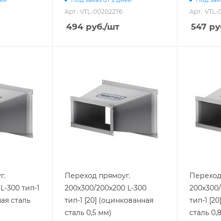
Арт.: VTL-00202276
Арт.: VTL
494
руб.
/шт
547
ру
г.
Переход прямоуг.
Переход
L-300 тип-1
200х300/200х200 L-300
200х300/
ная сталь
тип-1 [20] (оцинкованная
тип-1 [2
сталь 0,5 мм)
сталь 0,