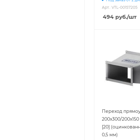
Арт.: VTL-00157205
494
руб.
/шт
Переход прямоу
200х300/200х150 
[20] (оцинкован
0,5 мм)