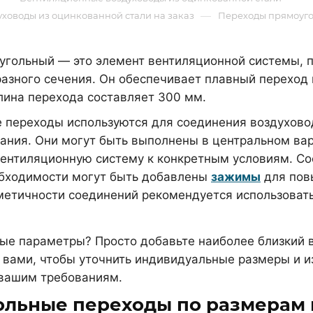
—
ховоды из оцинкованной стали на заказ
Переходы прямоуго
угольный — это элемент вентиляционной системы, 
разного сечения. Он обеспечивает плавный переход
лина перехода составляет 300 мм.
 переходы используются для соединения воздуховод
ания. Они могут быть выполнены в центральном вар
вентиляционную систему к конкретным условиям. С
еобходимости могут быть добавлены
зажимы
для пов
метичности соединений рекомендуется использоват
ые параметры? Просто добавьте наиболее близкий в
вами, чтобы уточнить индивидуальные размеры и из
 вашим требованиям.
ольные переходы по размерам 