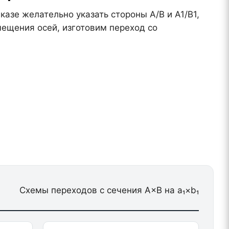
азе желательно указать стороны A/B и A1/B1,
мещения осей, изготовим переход со
Схемы переходов с сечения A×B на a₁×b₁