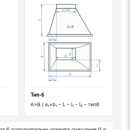
a₁×b₁
L
A×B
l₁
b₁
a₁
B
l₂
A
l₁
Тип-6
A×B / a₁×b₁ – L – l₁ – l₂ – тип6
типа 6 дополнительно укажите смещения l1 и