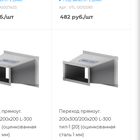
-00007455
Арт.: VTL-00155161
б.
/шт
482
руб.
/шт
 прямоуг.
Переход прямоуг.
200х200 L-300
200х300/200х200 L-300
0] (оцинкованная
тип-1 [20] (оцинкованная
8 мм)
сталь 1 мм)