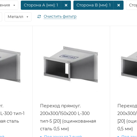
ения
Сторона А (мм)
: 1
Сторона B (мм)
: 1
Сто
Металл
Очистить фильтр
г.
Переход прямоуг.
Переход
L-300 тип-1
200х300/150х200 L-300
200х300/
ная сталь
тип-5 [20] (оцинкованная
[20] (оц
сталь 0,5 мм)
0,5 мм)
ней
Под заказ от 2 дней
Под зак