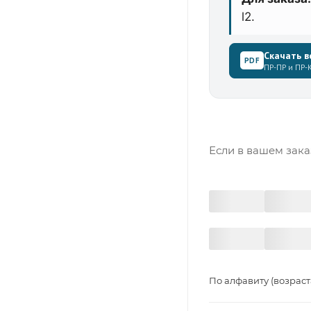
l2.
Скачать в
PDF
ПР-ПР и ПР-К
Если в вашем зака
По алфавиту (возрас