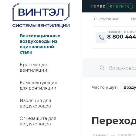
ОФИС
›
ЛЮБ
ОТКРЫТО
О компании
По
ТЕЛЕФОН В МОС
Вентиляционные
8 800 444
воздуховоды из
оцинкованной
стали
Крепеж для
вентиляции
Комплектующие
Часто ищут:
Возду
для вентиляции
Изоляция для
воздуховодов
Переход
Огнезащита для
воздуховодов
—
Главная
Каталог