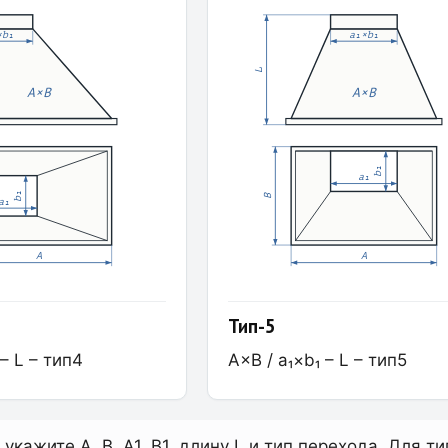
×b₁
a₁×b₁
L
A×B
A×B
b₁
a₁
b₁
B
a₁
A
A
Тип-5
 – L – тип4
A×B / a₁×b₁ – L – тип5
укажите A, B, A1, B1, длину L и тип перехода. Для 