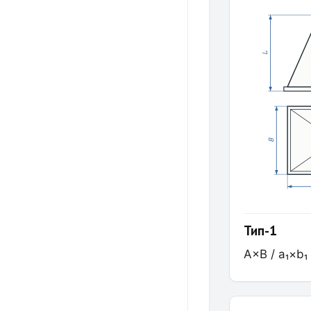
L
B
Тип-1
A×B / a₁×b₁ 