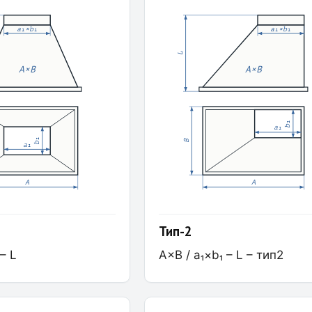
a₁×b₁
a₁×b₁
L
A×B
A×B
b₁
a₁
b₁
B
a₁
A
A
Тип-2
– L
A×B / a₁×b₁ – L – тип2