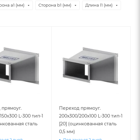
рона a1 (мм)
Сторона b1 (мм)
Длина l1 (мм)
 прямоуг.
Переход прямоуг.
150х300 L-300 тип-1
200х300/200х100 L-300 тип-1
инкованная сталь
[20] (оцинкованная сталь
0,5 мм)
аз от 2 дней
Под заказ от 2 дней