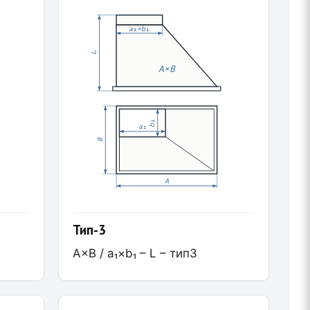
a₁×b₁
L
A×B
b₁
a₁
B
A
Тип-3
A×B / a₁×b₁ – L – тип3