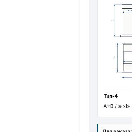
a₁
L
B
Тип-4
A×B / a₁×b₁
Для заказа: