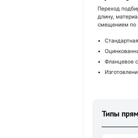
Переход подбир
длину, материа
смещением по 
Стандартная
Оцинкованна
Фланцевое с
Изготовлени
Типы пря