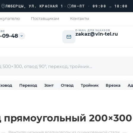
››
ЕРЦЫ, УЛ. КРАСНАЯ 1
›
ПН–ПТ · 09:00 → 18:00
купателю
Поставщикам
Контакты
E-MAIL ДЛЯ ЗАКАЗОВ
КВЕ
zakaz@vin-tel.ru
-09-48
ховод
Переход
Зонт
Отвод
Тройник
Врезка
Ад
 прямоугольный 200×300
—
—
Вентиляционные воздуховоды из оцинкованной стали