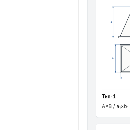
L
B
Тип-1
A×B / a₁×b₁ 