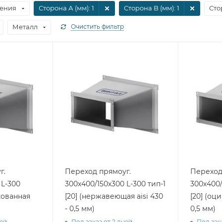
ения
Сторона А (мм)
: 1
Сторона B (мм)
: 1
Сто
Металл
Очистить фильтр
г.
Переход прямоуг.
Переход
 L-300
300х400/150х300 L-300 тип-1
300х400/
кованная
[20] (нержавеющая aisi 430
[20] (оц
- 0,5 мм)
0,5 мм)
ней
Под заказ от 2 дней
Под зак