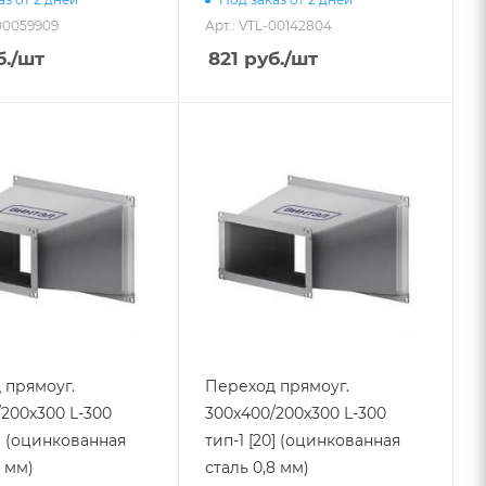
-00059909
Арт.: VTL-00142804
.
/шт
821
руб.
/шт
 прямоуг.
Переход прямоуг.
200х300 L-300
300х400/200х300 L-300
0] (оцинкованная
тип-1 [20] (оцинкованная
5 мм)
сталь 0,8 мм)