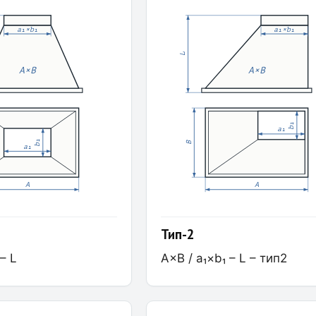
a₁×b₁
a₁×b₁
L
A×B
A×B
b₁
a₁
b₁
B
a₁
A
A
Тип-2
– L
A×B / a₁×b₁ – L – тип2