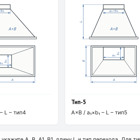
×b₁
a₁×b₁
L
A×B
A×B
b₁
a₁
b₁
B
a₁
A
A
Тип-5
 – L – тип4
A×B / a₁×b₁ – L – тип5
укажите A, B, A1, B1, длину L и тип перехода. Для 