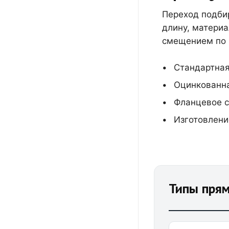
Переход подбир
длину, материа
смещением по 
Стандартная
Оцинкованна
Фланцевое с
Изготовлени
Типы пря