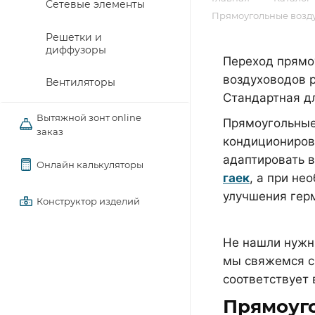
Сетевые элементы
Прямоугольные возду
Решетки и
диффузоры
Переход прямо
воздуховодов 
Вентиляторы
Стандартная д
Вытяжной зонт online
Прямоугольные
заказ
кондициониров
адаптировать 
Онлайн калькуляторы
гаек
, а при н
улучшения гер
Конструктор изделий
Не нашли нужн
мы свяжемся с 
соответствует
Прямоуг