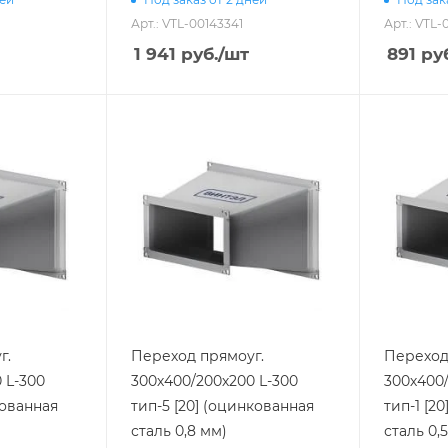
Арт.: VTL-00143341
Арт.: VTL
1 941
руб.
/шт
891
руб
г.
Переход прямоуг.
Переход
 L-300
300х400/200х200 L-300
300х400/
кованная
тип-5 [20] (оцинкованная
тип-1 [2
сталь 0,8 мм)
сталь 0,