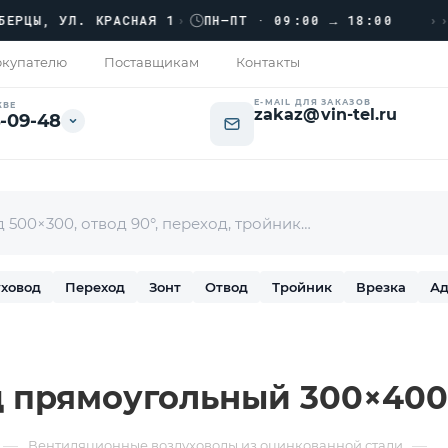
›››
, УЛ. КРАСНАЯ 1
›
ПН–ПТ · 09:00 → 18:00
купателю
Поставщикам
Контакты
E-MAIL ДЛЯ ЗАКАЗОВ
КВЕ
zakaz@vin-tel.ru
-09-48
ховод
Переход
Зонт
Отвод
Тройник
Врезка
Ад
 прямоугольный 300×400
—
—
Вентиляционные воздуховоды из оцинкованной стали