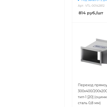
Арт.: VTL-00142812
814
руб.
/шт
Переход прямоу
300х400/200х200
тип-1 [20] (оцин
сталь 0,8 мм)