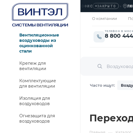
ОФИС
›
ЛЮБЕРЦЫ
ЗАКРЫТО
О компании
По
ТЕЛЕФОН В МОС
Вентиляционные
8 800 444
воздуховоды из
оцинкованной
стали
Крепеж для
вентиляции
Комплектующие
Часто ищут:
Возду
для вентиляции
Изоляция для
воздуховодов
Переход
Огнезащита для
воздуховодов
—
Главная
Каталог