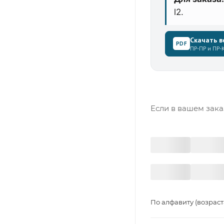
l2.
Скачать в
PDF
ПР-ПР и ПР-К
Если в вашем зака
По алфавиту (возрас