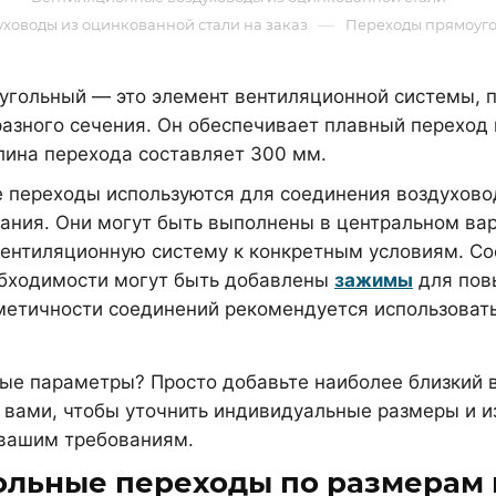
—
ховоды из оцинкованной стали на заказ
Переходы прямоуго
угольный — это элемент вентиляционной системы, 
разного сечения. Он обеспечивает плавный переход
лина перехода составляет 300 мм.
 переходы используются для соединения воздуховод
ания. Они могут быть выполнены в центральном вар
вентиляционную систему к конкретным условиям. С
еобходимости могут быть добавлены
зажимы
для пов
метичности соединений рекомендуется использоват
ые параметры? Просто добавьте наиболее близкий в
вами, чтобы уточнить индивидуальные размеры и из
 вашим требованиям.
ольные переходы по размерам 