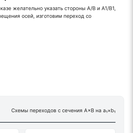
азе желательно указать стороны A/B и A1/B1,
мещения осей, изготовим переход со
Схемы переходов с сечения A×B на a₁×b₁