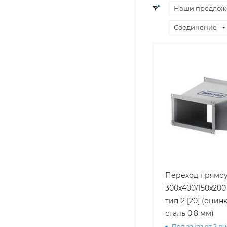
Наши предлож
Соединение
Переход прямоу
300х400/150х200
тип-2 [20] (оцин
сталь 0,8 мм)
Под заказ от 2 д