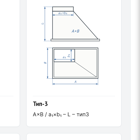
a₁×b₁
L
A×B
b₁
a₁
B
A
Тип-3
A×B / a₁×b₁ – L – тип3