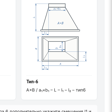
a₁×b₁
L
A×B
l₁
b₁
a₁
B
l₂
A
l₁
Тип-6
A×B / a₁×b₁ – L – l₁ – l₂ – тип6
типа 6 дополнительно укажите смещения l1 и