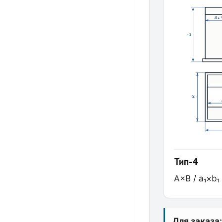
a₁
L
B
Тип-4
A×B / a₁×b₁
Для заказа: