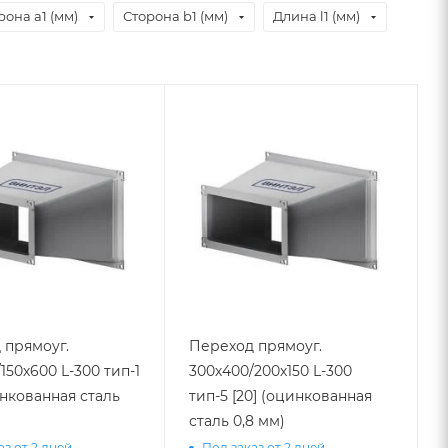
рона a1 (мм)
Сторона b1 (мм)
Длина l1 (мм)
 прямоуг.
Переход прямоуг.
150х600 L-300 тип-1
300х400/200х150 L-300
инкованная сталь
тип-5 [20] (оцинкованная
сталь 0,8 мм)
аз от 2 дней
Под заказ от 2 дней