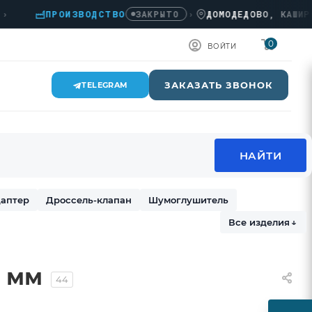
ПРОИЗВОДСТВО
›
ДОМОДЕДОВО, КАШИРСКОЕ 
ЗАКРЫТО
0
ВОЙТИ
ЗАКАЗАТЬ ЗВОНОК
TELEGRAM
аптер
Дроссель-клапан
Шумоглушитель
Все изделия
↓
 мм
44