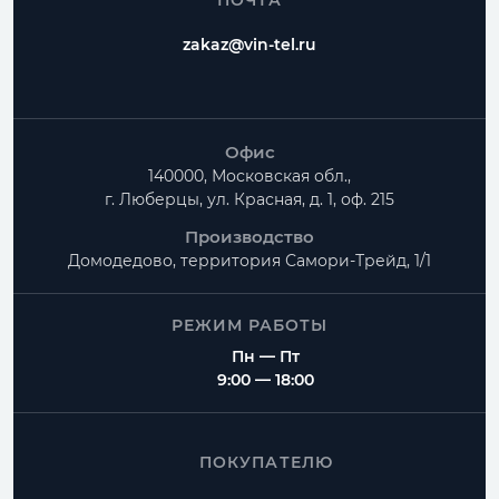
ПОЧТА
Как рассчитать Врезка прямоугольная в
zakaz@vin-tel.ru
круглый воздуховод?
Можно ли изготовить нестандартные размеры?
Есть ли доставка по Москве и Московской
Офис
области?
140000, Московская обл.,
г. Люберцы, ул. Красная, д. 1, оф. 215
Производство
Домодедово, территория
Самори-Трейд, 1/1
РЕЖИМ РАБОТЫ
Пн — Пт
9:00 — 18:00
ПОКУПАТЕЛЮ