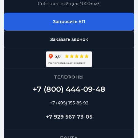
Собственный цех 4000+ м².
Все прямоугольные воздуховоды
Запросить КП
По размерам
типовые позиции и нестандарт по чертежу
Заказать звонок
Комплектом
воздуховоды, фасонные части, фланцы
От производителя
ТЕЛЕФОНЫ
контроль геометрии и сроков изготовления
Воздуховоды
Переходы
Угловые отводы
+7 (495) 155-85-92
Радиусные отводы
Тройники
Фланцы
+7 929 567-73-05
Частые вопросы