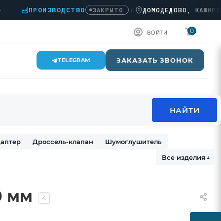
ПРОИЗВОДСТВО
›
ДОМОДЕДОВО, КАШИРСКОЕ 
ЗАКРЫТО
0
ВОЙТИ
ЗАКАЗАТЬ ЗВОНОК
TELEGRAM
аптер
Дроссель-клапан
Шумоглушитель
Все изделия
↓
0 мм
4