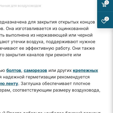
0
льные для воздуховодов
0
едназначена для закрытия открытых концов
в. Она изготавливается из оцинкованной
быть выполнена из нержавеющей или черной
щают утечки воздуха, поддерживают нужное
печивают ее эффективную работу. Они также
го закрытия каналов при ремонте или
щью
болтов
,
саморезов
или других
крепежных
ия надежной герметизации рекомендуется
ую ленту
. Заглушка обеспечивает плотное
ерам, соответствующим размеру воздуховода,