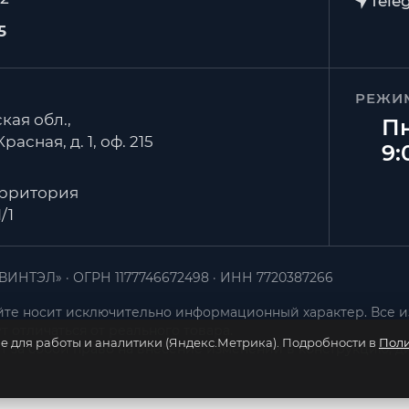
5
РЕЖИ
кая обл.,
Пн
расная, д. 1, оф. 215
9:
ерритория
/1
ВИНТЭЛ»
ОГРН 1177746672498
ИНН 7720387266
те носит исключительно информационный характер. Все и
т отличаться от реального товара.
ie для работы и аналитики (Яндекс.Метрика). Подробности в
Поли
т за собой право на внесение изменений в конструкцию, д