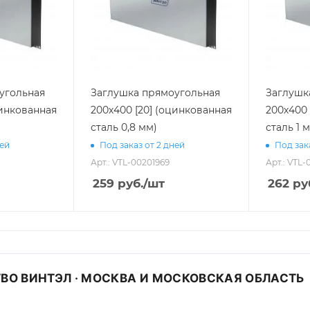
угольная
Заглушка прямоугольная
Заглушк
цинкованная
200х400 [20] (оцинкованная
200х400 
сталь 0,8 мм)
сталь 1 
ней
Под заказ от 2 дней
Под зак
Арт.: VTL-00201969
Арт.: VTL-
259
руб.
/шт
262
ру
ВО ВИНТЭЛ · МОСКВА И МОСКОВСКАЯ ОБЛАСТЬ