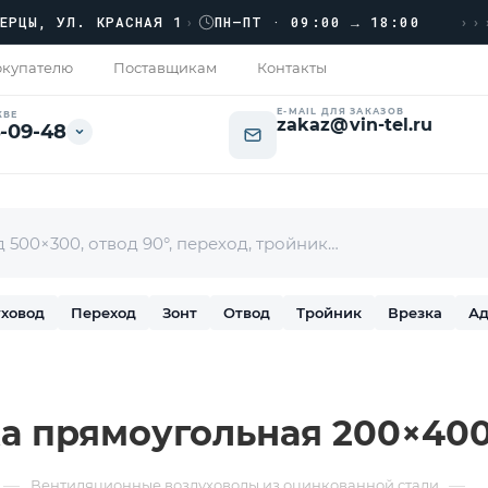
›››
, УЛ. КРАСНАЯ 1
›
ПН–ПТ · 09:00 → 18:00
купателю
Поставщикам
Контакты
E-MAIL ДЛЯ ЗАКАЗОВ
КВЕ
zakaz@vin-tel.ru
-09-48
ховод
Переход
Зонт
Отвод
Тройник
Врезка
Ад
а прямоугольная 200×40
—
—
Вентиляционные воздуховоды из оцинкованной стали