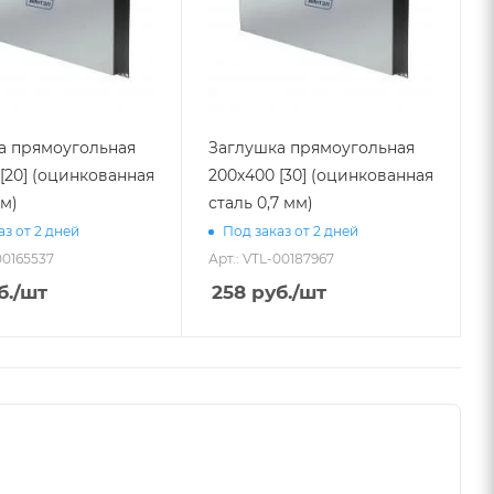
а прямоугольная
Заглушка прямоугольная
[20] (оцинкованная
200х400 [30] (оцинкованная
мм)
сталь 0,7 мм)
аз от 2 дней
Под заказ от 2 дней
00165537
Арт.: VTL-00187967
б.
/шт
258
руб.
/шт