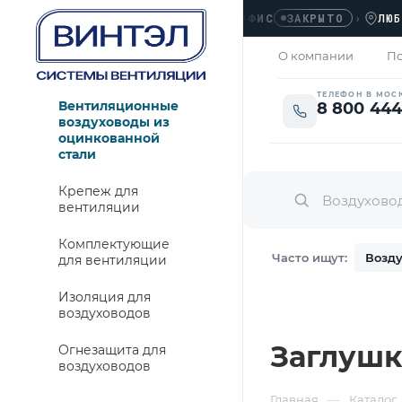
ОФИС
›
ЛЮБЕРЦЫ
ЗАКРЫТО
О компании
По
ТЕЛЕФОН В МОС
Вентиляционные
8 800 444
воздуховоды из
оцинкованной
стали
Крепеж для
вентиляции
Комплектующие
Часто ищут:
Возду
для вентиляции
Изоляция для
воздуховодов
Заглушк
Огнезащита для
воздуховодов
—
Главная
Каталог