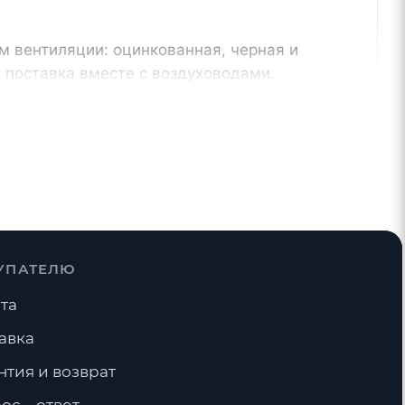
м вентиляции: оцинкованная, черная и
 поставка вместе с воздуховодами.
От производителя
и,
контроль геометрии и сроков
изготовления
УПАТЕЛЮ
Тройники
Фланцы
та
авка
нтия и возврат