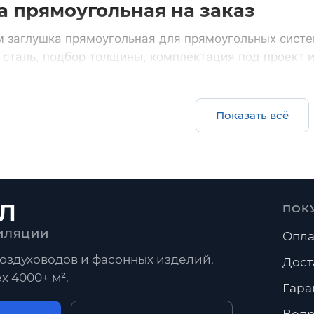
а прямоугольная на заказ
 заглушка прямоугольная для прямоугольных систе
таль, подбор толщины, комплектация под проект и
счет
Все прямоугольные воздуховоды
Показать всё
Комплектом
ции и нестандарт по
воздуховоды, фасонные част
фланцы
Л
ПОК
Переходы
Угловые отводы
Радиусные отводы
ИЛЯЦИИ
Опла
оздуховодов и фасонных изделий.
росы
Дост
х 4000+ м².
Гара
ать Заглушка прямоугольная?