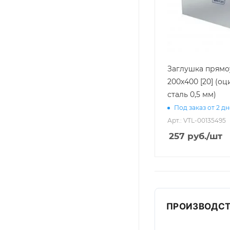
Заглушка прямо
200х400 [20] (о
сталь 0,5 мм)
Под заказ от 2 д
Арт.: VTL-00135495
257
руб.
/шт
ПРОИЗВОДСТ