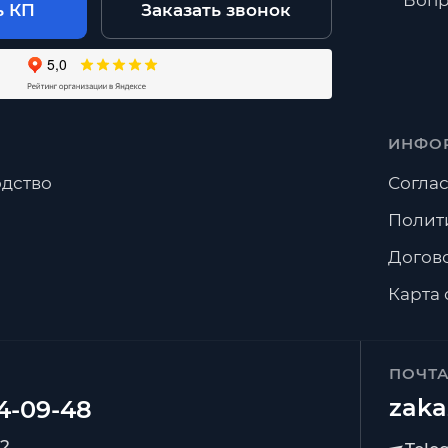
Вопр
ь КП
Заказать звонок
готовить нестандартные размеры?
авка по Москве и Московской области?
ИНФО
дство
Соглас
Полит
Догов
Карта 
ПОЧТ
zaka
92