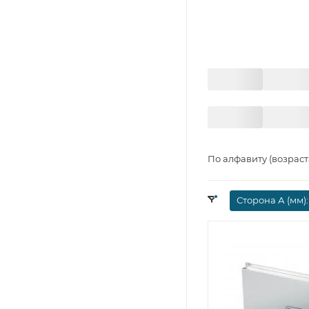
По алфавиту (возрас
Сторона А (мм)
: