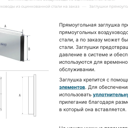
—
ховоды из оцинкованной стали на заказ
Заглушки прямоуго
Прямоугольная заглушка пр
прямоугольных воздуховодо
стали, а по заказу может 
стали. Заглушки предотвра
давление в системе и обес
используются для временно
обслуживании.
Заглушка крепится с помо
элементов
. Для обеспечен
использовать
уплотнительн
прилегание благодаря разм
в который она вставляется.