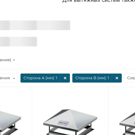
тание)
ения
Сторона А (мм)
: 1
Сторона B (мм)
: 1
Сое