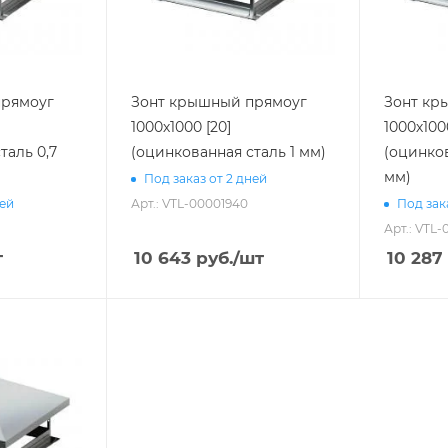
прямоуг
Зонт крышный прямоуг
Зонт кр
1000х1000 [20]
1000х100
таль 0,7
(оцинкованная сталь 1 мм)
(оцинков
мм)
Под заказ от 2 дней
Арт.: VTL-00001940
ней
Под зак
Арт.: VTL-
т
10 643
руб.
/шт
10 287