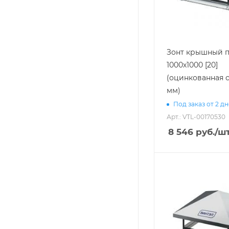
Зонт крышный 
1000х1000 [20]
(оцинкованная с
мм)
Под заказ от 2 д
Арт.: VTL-00170530
8 546
руб.
/ш