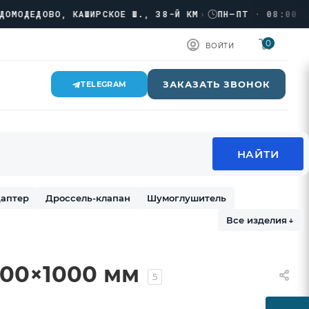
ЕДОВО, КАШИРСКОЕ Ш., 38-Й КМ
›
ПН–ПТ · 08:00 → 18:
0
ВОЙТИ
ЗАКАЗАТЬ ЗВОНОК
TELEGRAM
аптер
Дроссель-клапан
Шумоглушитель
Все изделия
↓
00×1000 мм
5