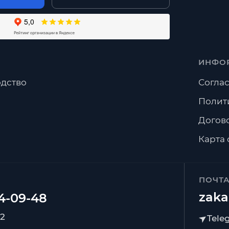
готовить нестандартные размеры?
авка по Москве и Московской области?
ИНФО
дство
Соглас
Полит
Догов
Карта 
ПОЧТ
zaka
92