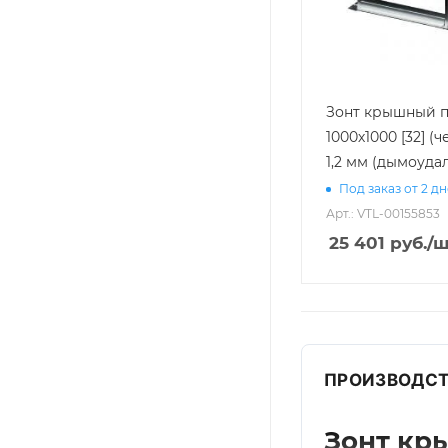
Зонт крышный 
1000х1000 [32] (
1,2 мм (дымоуда
Под заказ от 2 д
Арт.: VTL-00155853
25 401
руб.
/ш
ПРОИЗВОДСТ
Зонт кр