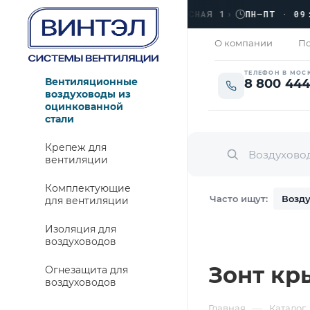
›
ЛЮБЕРЦЫ, УЛ. КРАСНАЯ 1
›
ПН–ПТ · 09:00 →
АКРЫТО
О компании
По
ТЕЛЕФОН В МОС
Вентиляционные
8 800 444
воздуховоды из
оцинкованной
стали
Крепеж для
вентиляции
Комплектующие
Часто ищут:
Возду
для вентиляции
Изоляция для
воздуховодов
Зонт кр
Огнезащита для
воздуховодов
—
Главная
Каталог