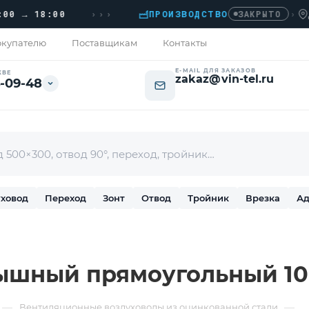
›››
 18:00
ПРОИЗВОДСТВО
›
ДОМОД
ЗАКРЫТО
купателю
Поставщикам
Контакты
E-MAIL ДЛЯ ЗАКАЗОВ
КВЕ
zakaz@vin-tel.ru
-09-48
ховод
Переход
Зонт
Отвод
Тройник
Врезка
Ад
ышный прямоугольный 10
—
—
Вентиляционные воздуховоды из оцинкованной стали