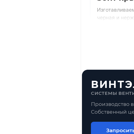
Изготавливаем
черная и нерж
воздуховодам
Получить ра
По размерам
типовые пози
чертежу
ВИНТЭ
СИСТЕМЫ ВЕНТ
Воздуховоды
Производство в
Собственный це
Частые воп
Как рассчит
Запросит