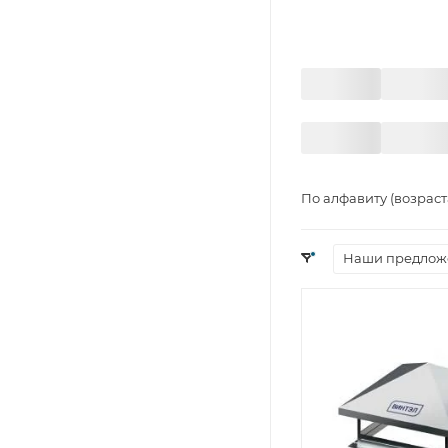
По алфавиту (возрас
Наши предлож