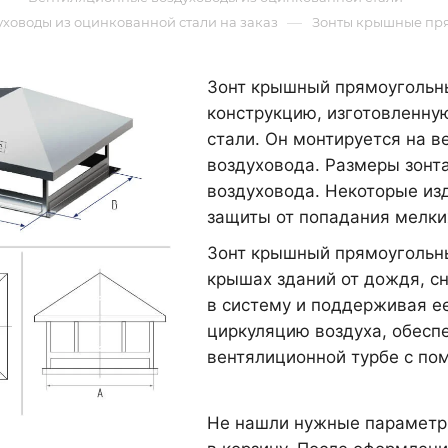
—
ховоды из оцинкованной стали на заказ
Зонты крышные пр
Зонт крышный прямоугольн
конструкцию, изготовленну
стали. Он монтируется на 
воздуховода. Размеры зонт
воздуховода. Некоторые из
защиты от попадания мелки
Зонт крышный прямоугольн
крышах зданий от дождя, с
в систему и поддерживая е
циркуляцию воздуха, обеспе
вентялиционной турбе с по
Не нашли нужные параметры