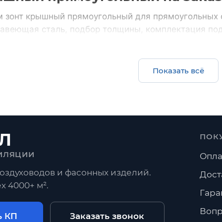
 зонт крышный прямоугольный для прямоугольных 
авеющая сталь, подбор толщины, комплектация под 
и.
счет
Все прямоугольные воздуховоды
Показать всё
Комплектом
ции и нестандарт по
воздуховоды, фасонные част
фланцы
Л
ПОК
ИЛЯЦИИ
Опла
Переходы
Угловые отводы
Радиусные отводы
оздуховодов и фасонных изделий.
Дост
х 4000+ м².
росы
Гара
ать Зонт крышный прямоугольный?
Вопр
ь КП
Заказать звонок