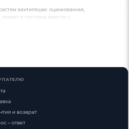
систем вентиляции: оцинкованная,
проект и поставка вместе с
От производителя
и,
контроль геометрии и сроков
изготовления
УПАТЕЛЮ
та
Тройники
Фланцы
авка
нтия и возврат
ос – ответ