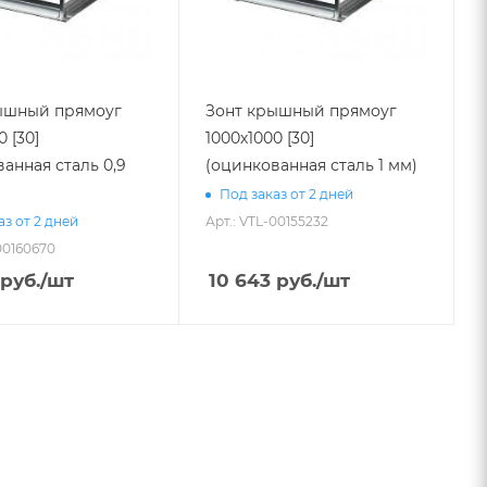
ышный прямоуг
Зонт крышный прямоуг
0 [30]
1000х1000 [30]
анная сталь 0,9
(оцинкованная сталь 1 мм)
Под заказ от 2 дней
Арт.: VTL-00155232
аз от 2 дней
00160670
руб.
/шт
10 643
руб.
/шт