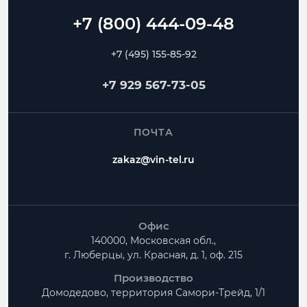
Спиральные
Прямошовные
Отводы
Переходы
Тройники
Ниппели
+7 (495) 155-85-92
Частые вопросы
+7 929 567-73-05
Как заказать Врезка круглая в трубу круглую?
ПОЧТА
Можно ли изготовить нестандартный размер?
zakaz@vin-tel.ru
Можно ли собрать весь комплект вентиляции?
Офис
140000, Московская обл.,
г. Люберцы, ул. Красная, д. 1, оф. 215
Производство
Домодедово, территория
Самори-Трейд, 1/1