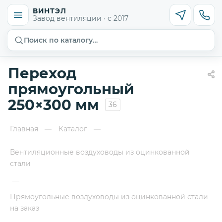
ВИНТЭЛ
Завод вентиляции · с 2017
Поиск по каталогу…
Переход
прямоугольный
250×300 мм
36
Главная
Каталог
—
—
Вентиляционные воздуховоды из оцинкованной
стали
—
Прямоугольные воздуховоды из оцинкованной стали
на заказ