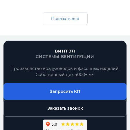
Изготавливаем переход прямоугольный для
прямоугольных систем вентиляции:
оцинкованная, черная и нержавеющая
Показать всё
сталь, подбор толщины, комплектация под
проект и поставка вместе с воздуховодами.
Получить расчет
ВИНТЭЛ
СИСТЕМЫ ВЕНТИЛЯЦИИ
Все прямоугольные воздуховоды
Производство воздуховодов и фасонных изделий.
Собственный цех 4000+ м².
По размерам
типовые позиции и нестандарт по чертежу
Запросить КП
Комплектом
воздуховоды, фасонные части, фланцы
Заказать звонок
От производителя