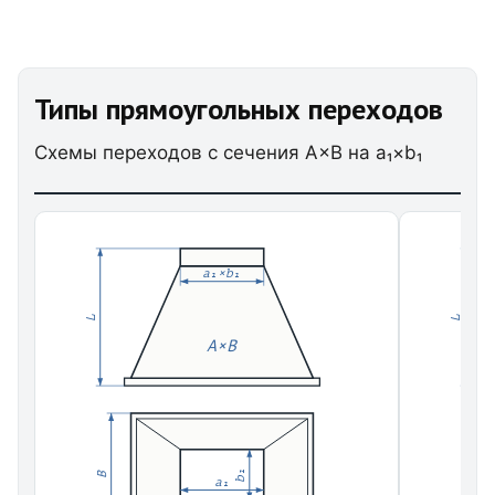
Типы прямоугольных переходов
Схемы переходов с сечения A×B на a₁×b₁
a₁×b₁
L
L
A×B
b₁
B
B
a₁