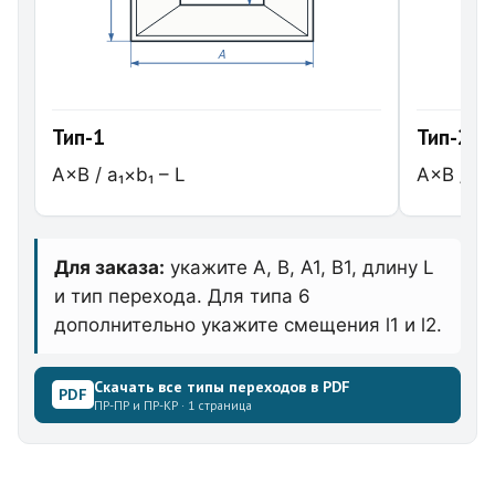
A
Тип-1
Тип-2
A×B / a₁×b₁ – L
A×B / a₁
Для заказа:
укажите A, B, A1, B1, длину L
и тип перехода. Для типа 6
дополнительно укажите смещения l1 и l2.
Скачать все типы переходов в PDF
PDF
ПР-ПР и ПР-КР · 1 страница