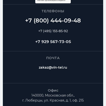
контроль геометрии и сроков изготовления
ТЕЛЕФОНЫ
Воздуховоды
Переходы
Угловые отводы
Радиусные отводы
Тройники
Фланцы
+7 (495) 155-85-92
Частые вопросы
+7 929 567-73-05
Как рассчитать Переход прямоугольный?
ПОЧТА
Можно ли изготовить нестандартные размеры?
zakaz@vin-tel.ru
Есть ли доставка по Москве и Московской
области?
Офис
140000, Московская обл.,
г. Люберцы, ул. Красная, д. 1, оф. 215