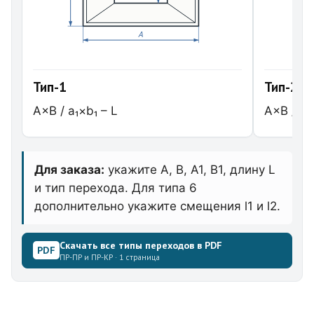
A
Тип-1
Тип-2
A×B / a₁×b₁ – L
A×B / a₁
Для заказа:
укажите A, B, A1, B1, длину L
и тип перехода. Для типа 6
дополнительно укажите смещения l1 и l2.
Скачать все типы переходов в PDF
PDF
ПР-ПР и ПР-КР · 1 страница