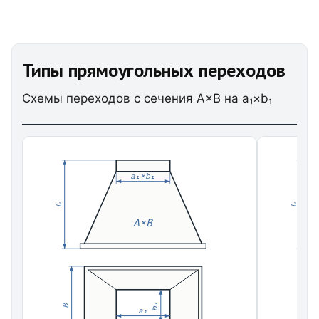
Типы прямоугольных переходов
Схемы переходов с сечения A×B на a₁×b₁
a₁×b₁
L
L
A×B
b₁
B
B
a₁