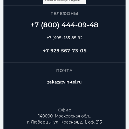
контроль геометрии и сроков изготовления
ТЕЛЕФОНЫ
Воздуховоды
Переходы
Угловые отводы
Радиусные отводы
Тройники
Фланцы
+7 (495) 155-85-92
Частые вопросы
+7 929 567-73-05
Как рассчитать Переход прямоугольный?
ПОЧТА
Можно ли изготовить нестандартные размеры?
zakaz@vin-tel.ru
Есть ли доставка по Москве и Московской
области?
Офис
140000, Московская обл.,
г. Люберцы, ул. Красная, д. 1, оф. 215