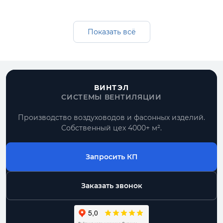
Изготавливаем переход прямоугольный для
прямоугольных систем вентиляции:
оцинкованная, черная и нержавеющая
Показать всё
сталь, подбор толщины, комплектация под
проект и поставка вместе с воздуховодами.
Получить расчет
ВИНТЭЛ
СИСТЕМЫ ВЕНТИЛЯЦИИ
Все прямоугольные воздуховоды
Производство воздуховодов и фасонных изделий.
Собственный цех 4000+ м².
По размерам
типовые позиции и нестандарт по чертежу
Запросить КП
Комплектом
воздуховоды, фасонные части, фланцы
Заказать звонок
От производителя