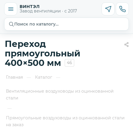
ВИНТЭЛ
Завод вентиляции · с 2017
Поиск по каталогу…
Переход
прямоугольный
400×500 мм
46
Главная
Каталог
—
—
Вентиляционные воздуховоды из оцинкованной
стали
—
Прямоугольные воздуховоды из оцинкованной стали
на заказ