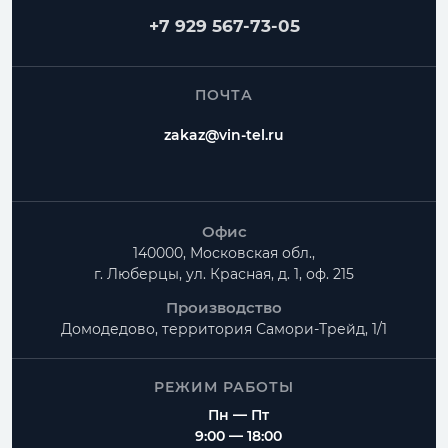
+7 929 567-73-05
Частые вопросы
Как рассчитать Врезка прямоугольная в
ПОЧТА
площадку?
zakaz@vin-tel.ru
Можно ли изготовить нестандартные размеры?
Есть ли доставка по Москве и Московской
области?
Офис
140000, Московская обл.,
г. Люберцы, ул. Красная, д. 1, оф. 215
Производство
Домодедово, территория
Самори-Трейд, 1/1
РЕЖИМ РАБОТЫ
Пн — Пт
9:00 — 18:00