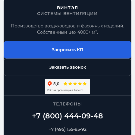
ВИНТЭЛ
Получить расчет
СИСТЕМЫ ВЕНТИЛЯЦИИ
Все прямоугольные воздуховоды
Производство воздуховодов и фасонных изделий.
Собственный цех 4000+ м².
По размерам
типовые позиции и нестандарт по чертежу
Запросить КП
Комплектом
Заказать звонок
воздуховоды, фасонные части, фланцы
От производителя
контроль геометрии и сроков изготовления
ТЕЛЕФОНЫ
Воздуховоды
Переходы
Угловые отводы
+7 (495) 155-85-92
Радиусные отводы
Тройники
Фланцы