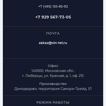
Переходы
Тройники
Ниппели
+7 (495) 155-85-92
Частые вопросы
+7 929 567-73-05
Как заказать Дефлектор ЦАГИ?
ПОЧТА
Можно ли изготовить нестандартный размер?
zakaz@vin-tel.ru
Можно ли собрать весь комплект вентиляции?
Офис
140000, Московская обл.,
г. Люберцы, ул. Красная, д. 1, оф. 215
Производство
Домодедово, территория
Самори-Трейд, 1/1
РЕЖИМ РАБОТЫ