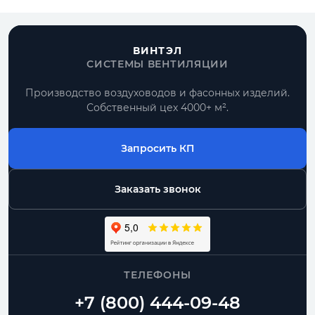
Получить расчет
Все круглые воздуховоды
ВИНТЭЛ
СИСТЕМЫ ВЕНТИЛЯЦИИ
Производство воздуховодов и фасонных изделий.
По проекту
Собственный цех 4000+ м².
типовые позиции и нестандартные размеры
Запросить КП
Комплектом
воздуховоды и фасонные части одного
диаметра
Заказать звонок
Москва и МО
доставка, самовывоз, работа с монтажниками
ТЕЛЕФОНЫ
Спиральные
Прямошовные
Отводы