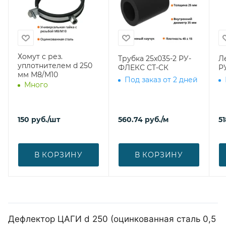
Хомут с рез.
Трубка 25х035-2 РУ-
Л
уплотнителем d 250
ФЛЕКС СТ-СК
Р
мм М8/М10
Под заказ от 2 дней
Много
150
руб.
/шт
560.74
руб.
/м
51
В КОРЗИНУ
В КОРЗИНУ
Дефлектор ЦАГИ d 250 (оцинкованная сталь 0,5