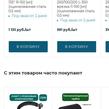
135° R-150 [нп]
250/100/200 L-350
25
(оцинкованная сталь
врезка l1-100 [нп]
вр
0,5 мм)
(оцинкованная сталь
(
0,5 мм)
0,
Под заказ от 2 дней
Под заказ от 2 дней
1 133
руб.
/шт
591
руб.
/шт
31
В КОРЗИНУ
В КОРЗИНУ
С этим товаром часто покупают