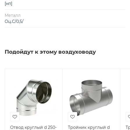
[нп]
Металл
Оц.С/0,5/
Подойдут к этому воздуховоду
Отвод круглый d 250-
Тройник круглый d
Т