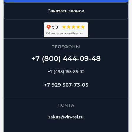
воздуховоды и фасонные части одного
диаметра
Заказать звонок
Москва и МО
доставка, самовывоз, работа с монтажниками
ТЕЛЕФОНЫ
Спиральные
Прямошовные
Отводы
Переходы
Тройники
Ниппели
+7 (495) 155-85-92
Частые вопросы
+7 929 567-73-05
Как заказать Прямошовный воздуховод?
ПОЧТА
Можно ли изготовить нестандартный размер?
zakaz@vin-tel.ru
Можно ли собрать весь комплект вентиляции?