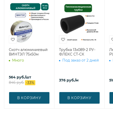
Скотч алюминиевый
Трубка 13х089-2 РУ-
Л
ВИНТЭЛ 75х50м
ФЛЕКС СТ-СК
Р
Много
Под заказ от 2 дней
564
руб.
/шт
376
руб.
/м
51
846
руб.
-
33
%
В КОРЗИНУ
В КОРЗИНУ