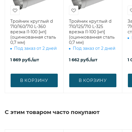
Тройник круглый d
Тройник круглый d
З
710/160/710 L-360
710/125/710 L-325
710 (оцин
врезка l1-100 [нп]
врезка l1-100 [нп]
ст
(оцинкованная сталь
(оцинкованная сталь
0,7 мм)
0,7 мм)
Под заказ от 2 дней
Под заказ от 2 дней
1 869
руб.
/шт
1 662
руб.
/шт
1
В КОРЗИНУ
В КОРЗИНУ
С этим товаром часто покупают