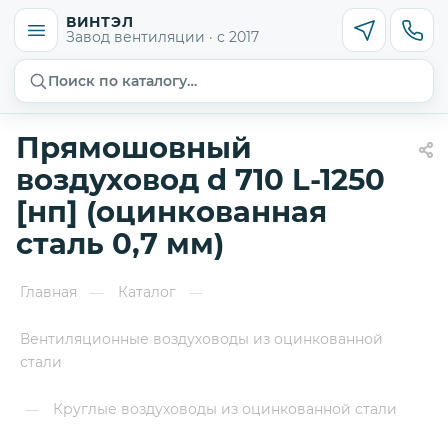
ВИНТЭЛ
Завод вентиляции · с 2017
Поиск по каталогу…
Прямошовный
воздуховод d 710 L-1250
[нп] (оцинкованная
сталь 0,7 мм)
Главная
Каталог
—
—
Вентиляционные воздуховоды из оцинкованной
стали
Круглые воздуховоды из оцинкованной стали
—