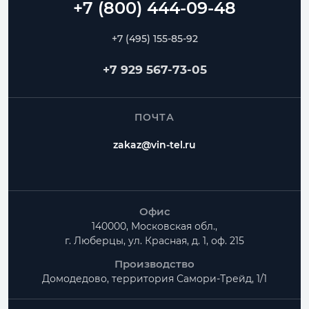
Переходы
Тройники
Ниппели
+7 (495) 155-85-92
Частые вопросы
+7 929 567-73-05
Как заказать Шумоглушитель круглый?
ПОЧТА
Можно ли изготовить нестандартный размер?
zakaz@vin-tel.ru
Можно ли собрать весь комплект вентиляции?
Офис
140000, Московская обл.,
г. Люберцы, ул. Красная, д. 1, оф. 215
Производство
Домодедово, территория
Самори-Трейд, 1/1