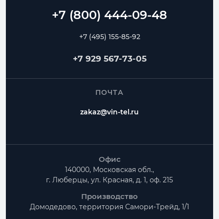
Спиральные
Прямошовные
Отводы
Переходы
Тройники
Ниппели
+7 (495) 155-85-92
Частые вопросы
+7 929 567-73-05
Как заказать Шумоглушитель круглый?
ПОЧТА
Можно ли изготовить нестандартный размер?
zakaz@vin-tel.ru
Можно ли собрать весь комплект вентиляции?
Офис
140000, Московская обл.,
г. Люберцы, ул. Красная, д. 1, оф. 215
Производство
Домодедово, территория
Самори-Трейд, 1/1