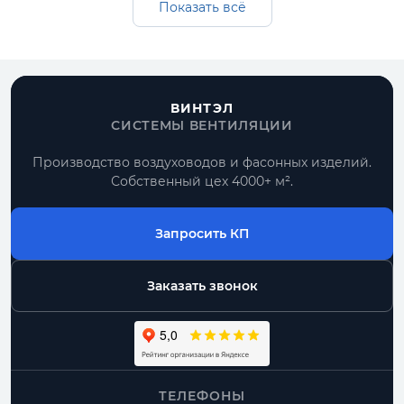
Показать всё
комплектующие под монтажную схему.
Получить расчет
Все круглые воздуховоды
ВИНТЭЛ
СИСТЕМЫ ВЕНТИЛЯЦИИ
Производство воздуховодов и фасонных изделий.
По проекту
Собственный цех 4000+ м².
типовые позиции и нестандартные размеры
Запросить КП
Комплектом
воздуховоды и фасонные части одного
диаметра
Заказать звонок
Москва и МО
доставка, самовывоз, работа с монтажниками
ТЕЛЕФОНЫ