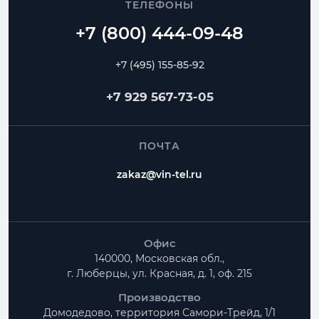
От производителя
ТЕЛЕФОНЫ
контроль геометрии и сроков изготовления
Воздуховоды
Переходы
Угловые отводы
+7 (495) 155-85-92
Радиусные отводы
Тройники
Фланцы
+7 929 567-73-05
Частые вопросы
ПОЧТА
Как рассчитать Адаптер прямоугольный с 1-ой
zakaz@vin-tel.ru
круглой врезкой?
Можно ли изготовить нестандартные размеры?
Есть ли доставка по Москве и Московской
Офис
области?
140000, Московская обл.,
г. Люберцы, ул. Красная, д. 1, оф. 215
Производство
Домодедово, территория
Самори-Трейд, 1/1