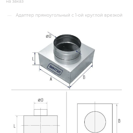
на заказ
Адаптер прямоугольный с 1-ой круглой врезкой
—