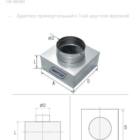
на заказ
Адаптер прямоугольный с 1-ой круглой врезкой
—