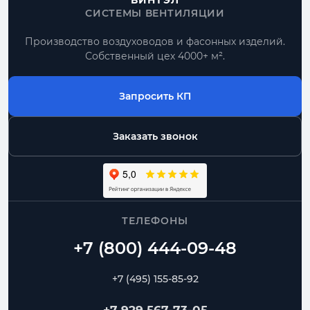
ВИНТЭЛ
СИСТЕМЫ ВЕНТИЛЯЦИИ
Получить расчет
Производство воздуховодов и фасонных изделий.
Собственный цех 4000+ м².
Все прямоугольные воздуховоды
Запросить КП
По размерам
типовые позиции и нестандарт по чертежу
Заказать звонок
Комплектом
воздуховоды, фасонные части, фланцы
От производителя
ТЕЛЕФОНЫ
контроль геометрии и сроков изготовления
Воздуховоды
Переходы
Угловые отводы
+7 (495) 155-85-92
Радиусные отводы
Тройники
Фланцы