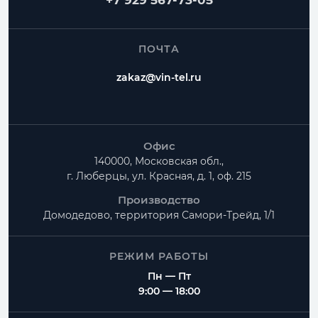
+7 929 567-73-05
Частые вопросы
ПОЧТА
Как рассчитать Адаптер прямоугольный с 1-ой
zakaz@vin-tel.ru
круглой врезкой?
Можно ли изготовить нестандартные размеры?
Есть ли доставка по Москве и Московской
Офис
области?
140000, Московская обл.,
г. Люберцы, ул. Красная, д. 1, оф. 215
Производство
Домодедово, территория
Самори-Трейд, 1/1
РЕЖИМ РАБОТЫ
Пн — Пт
9:00 — 18:00