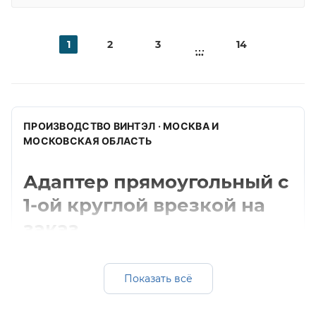
1
2
3
14
...
ПРОИЗВОДСТВО ВИНТЭЛ · МОСКВА И
МОСКОВСКАЯ ОБЛАСТЬ
Адаптер прямоугольный с
1-ой круглой врезкой на
заказ
Изготавливаем адаптер прямоугольный с 1-
ой круглой врезкой для прямоугольных
Показать всё
систем вентиляции: оцинкованная, черная и
нержавеющая сталь, подбор толщины,