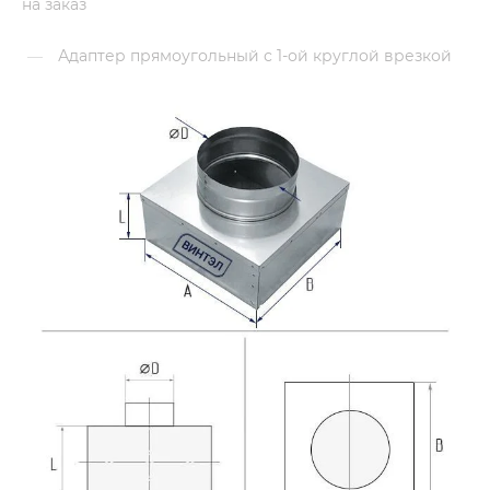
на заказ
Адаптер прямоугольный с 1-ой круглой врезкой
—