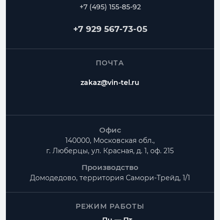
Воздуховоды
Переходы
Угловые отводы
+7 (495) 155-85-92
Радиусные отводы
Тройники
Фланцы
+7 929 567-73-05
Частые вопросы
ПОЧТА
Как рассчитать Адаптер прямоугольный с 1-ой
zakaz@vin-tel.ru
круглой врезкой?
Можно ли изготовить нестандартные размеры?
Есть ли доставка по Москве и Московской
Офис
области?
140000, Московская обл.,
г. Люберцы, ул. Красная, д. 1, оф. 215
Производство
Домодедово, территория
Самори-Трейд, 1/1
РЕЖИМ РАБОТЫ