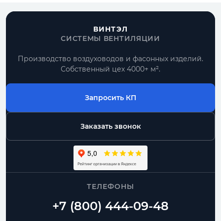
комплектация под проект и поставка
вместе с воздуховодами.
ВИНТЭЛ
СИСТЕМЫ ВЕНТИЛЯЦИИ
Получить расчет
Производство воздуховодов и фасонных изделий.
Собственный цех 4000+ м².
Все прямоугольные воздуховоды
Запросить КП
По размерам
типовые позиции и нестандарт по чертежу
Заказать звонок
Комплектом
воздуховоды, фасонные части, фланцы
От производителя
ТЕЛЕФОНЫ
контроль геометрии и сроков изготовления