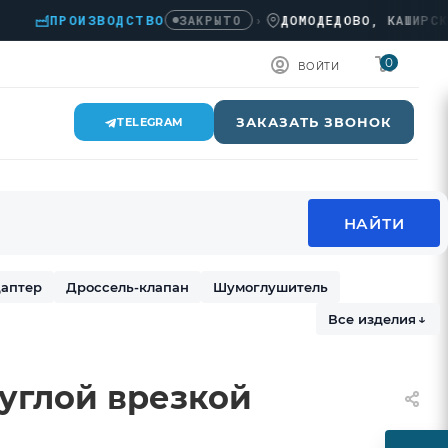
ПРОИЗВОДСТВО
›
ДОМОДЕДОВО, КАШИРСКОЕ 
ЗАКРЫТО
0
ВОЙТИ
ЗАКАЗАТЬ ЗВОНОК
TELEGRAM
аптер
Дроссель-клапан
Шумоглушитель
Все изделия
↓
руглой врезкой