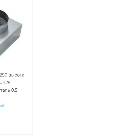
х250 высота
d-125
таль 0,5
ней