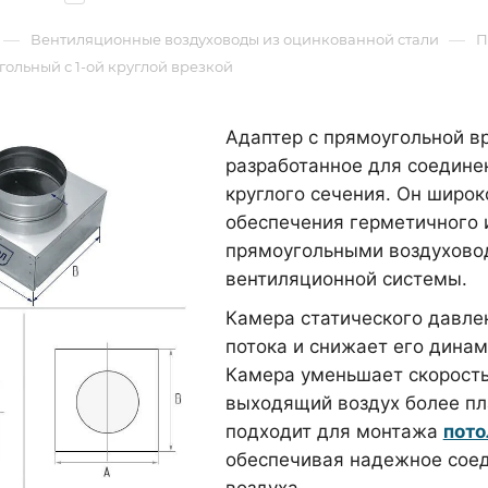
—
—
Вентиляционные воздуховоды из оцинкованной стали
П
ольный с 1-ой круглой врезкой
Адаптер с прямоугольной вр
разработанное для соедине
круглого сечения. Он широк
обеспечения герметичного 
прямоугольными воздухово
вентиляционной системы.
Камера статического давле
потока и снижает его динам
Камера уменьшает скорость
выходящий воздух более пл
подходит для монтажа
пото
обеспечивая надежное сое