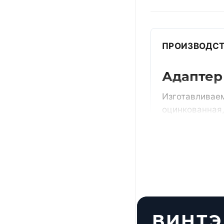
ПРОИЗВОДСТ
Адаптер 
Изготавливаем
оцинкованная,
вместе с возд
Получить ра
По размерам
типовые пози
чертежу
ВИНТЭ