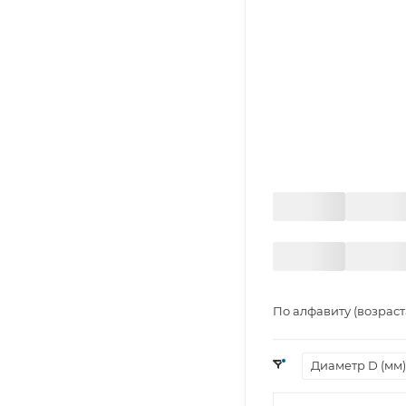
По алфавиту (возрас
Диаметр D (мм)