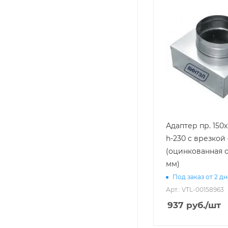
Адаптер пр. 150
h-230 с врезкой 
(оцинкованная с
мм)
Под заказ от 2 д
Арт.: VTL-00158963
937
руб.
/шт