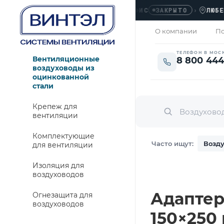
ОФИС
›
ЛЮБЕРЦЫ
ЗАКРЫТО
О компании
По
ТЕЛЕФОН В МОС
Вентиляционные
8 800 444
воздуховоды из
оцинкованной
стали
Крепеж для
вентиляции
Комплектующие
Часто ищут:
Возду
для вентиляции
Изоляция для
воздуховодов
Адаптер
Огнезащита для
воздуховодов
150×250