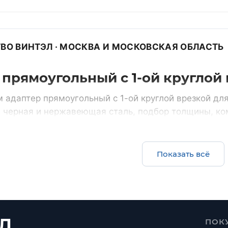
ВО ВИНТЭЛ · МОСКВА И МОСКОВСКАЯ ОБЛАСТЬ
прямоугольный с 1-ой круглой 
 адаптер прямоугольный с 1-ой круглой врезкой дл
 черная и нержавеющая сталь, подбор толщины, ко
уховодами.
счет
Все прямоугольные воздуховоды
Показать всё
Комплектом
ции и нестандарт по
воздуховоды, фасонные част
фланцы
Л
ПОК