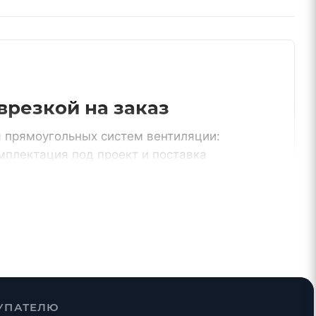
врезкой на заказ
я прямоугольных систем вентиляции:
мплектация под проект и поставка
От производителя
и,
контроль геометрии и сроков
изготовления
УПАТЕЛЮ