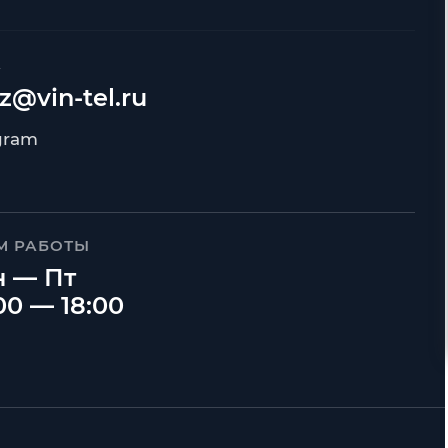
А
z@vin-tel.ru
М РАБОТЫ
 — Пт
00 — 18:00