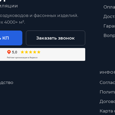
ИЛЯЦИИ
Опла
Переходы
Угловые отводы
Радиусные отводы
оздуховодов и фасонных изделий.
Дост
х 4000+ м².
росы
Гара
ть Адаптер прямоугольный с 1-ой круглой врезкой?
Вопр
ь КП
Заказать звонок
готовить нестандартные размеры?
авка по Москве и Московской области?
ИНФО
дство
Соглас
Полит
Догов
Карта 