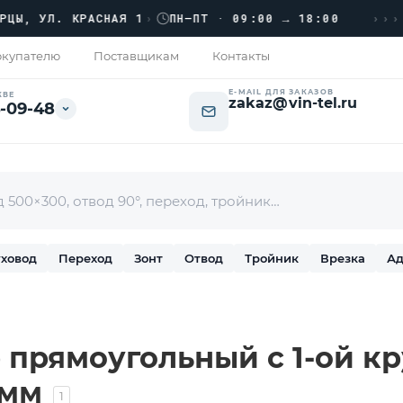
›››
, УЛ. КРАСНАЯ 1
›
ПН–ПТ · 09:00 → 18:00
купателю
Поставщикам
Контакты
E-MAIL ДЛЯ ЗАКАЗОВ
КВЕ
zakaz@vin-tel.ru
-09-48
ховод
Переход
Зонт
Отвод
Тройник
Врезка
Ад
 прямоугольный с 1-ой к
 мм
1