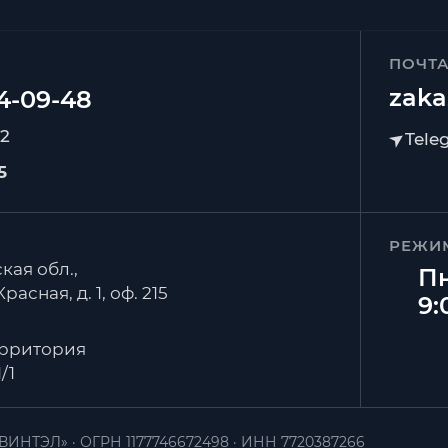
ПОЧТ
zaka
92
5
РЕЖИ
кая обл.,
Пн
расная, д. 1, оф. 215
9:
ерритория
/1
ВИНТЭЛ»
ОГРН 1177746672498
ИНН 7720387266