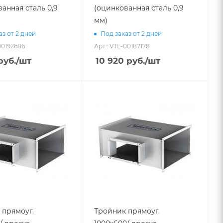
анная сталь 0,9
(оцинкованная сталь 0,9
мм)
аз от 2 дней
Под заказ от 2 дней
00192686
Арт.: VTL-00187178
руб.
/шт
10 920
руб.
/шт
 прямоуг.
Тройник прямоуг.