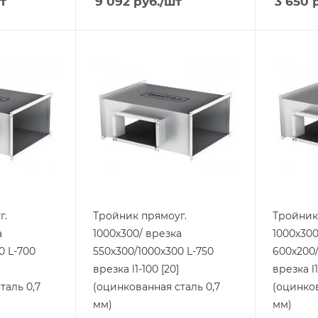
т
9 092
руб.
/шт
3 650
р
г.
Тройник прямоуг.
Тройник
а
1000х300/ врезка
1000х300
0 L-700
550х300/1000х300 L-750
600х200/
врезка l1-100 [20]
врезка l1
таль 0,7
(оцинкованная сталь 0,7
(оцинков
мм)
мм)