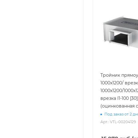
Тройник прямоу
1000х1200/ врез
1000х1200/1000х1
врезка l1-100 [30]
(оцинкованная с
Под заказ от 2 д
Арт.: VTL-00204129