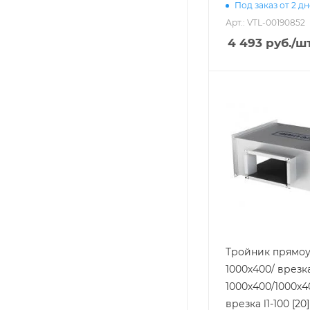
Под заказ от 2 д
Арт.: VTL-00190852
4 493
руб.
/ш
Тройник прямоу
1000х400/ врезк
1000х400/1000х4
врезка l1-100 [20]