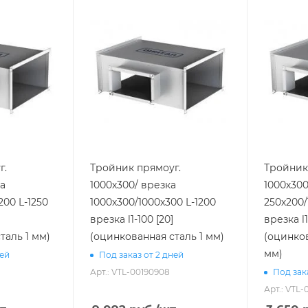
г.
Тройник прямоуг.
Тройник
ка
1000х300/ врезка
1000х300
200 L-1250
1000х300/1000х300 L-1200
250х200/
врезка l1-100 [20]
врезка l1
таль 1 мм)
(оцинкованная сталь 1 мм)
(оцинков
мм)
ней
Под заказ от 2 дней
Арт.: VTL-00190908
Под зак
Арт.: VTL-