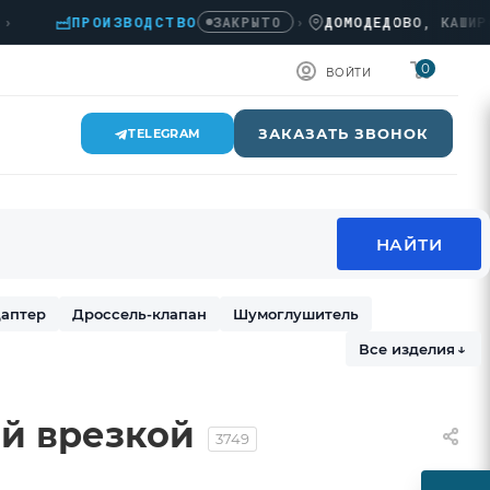
ПРОИЗВОДСТВО
›
ДОМОДЕДОВО, КАШИРСКОЕ 
ЗАКРЫТО
0
ВОЙТИ
ЗАКАЗАТЬ ЗВОНОК
TELEGRAM
аптер
Дроссель-клапан
Шумоглушитель
Все изделия
↓
й врезкой
3749