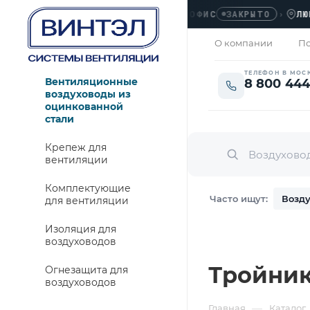
ОФИС
›
ЛЮБЕРЦЫ
ЗАКРЫТО
О компании
По
ТЕЛЕФОН В МОС
Вентиляционные
8 800 444
воздуховоды из
оцинкованной
стали
Крепеж для
вентиляции
Комплектующие
Часто ищут:
Возду
для вентиляции
Изоляция для
воздуховодов
Тройник
Огнезащита для
воздуховодов
—
Главная
Каталог