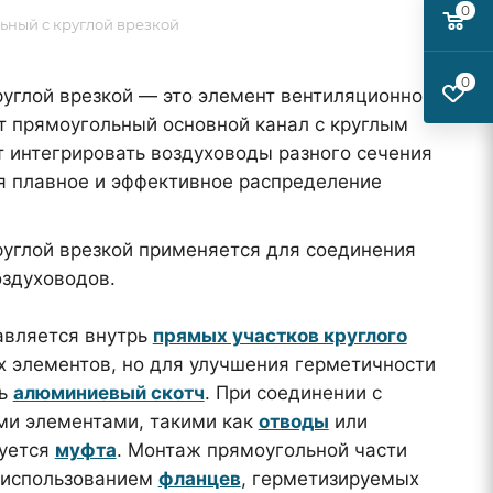
0
ьный с круглой врезкой
0
руглой врезкой — это элемент вентиляционной
т прямоугольный основной канал с круглым
т интегрировать воздуховоды разного сечения
ая плавное и эффективное распределение
руглой врезкой применяется для соединения
оздуховодов.
авляется внутрь
прямых участков круглого
х элементов, но для улучшения герметичности
ть
алюминиевый скотч
. При соединении с
ми элементами, такими как
отводы
или
уется
муфта
. Монтаж прямоугольной части
 использованием
фланцев
, герметизируемых