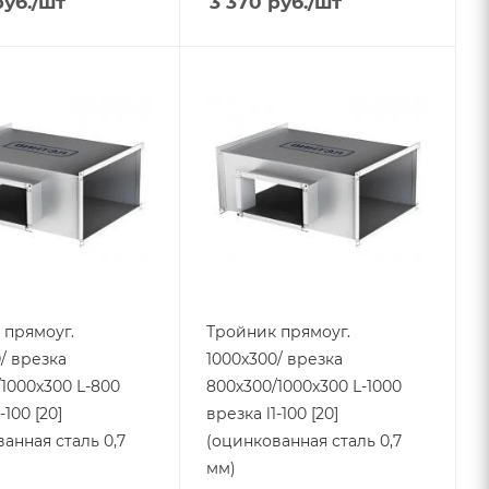
уб.
/шт
3 370
руб.
/шт
 прямоуг.
Тройник прямоуг.
/ врезка
1000х300/ врезка
1000х300 L-800
800х300/1000х300 L-1000
-100 [20]
врезка l1-100 [20]
анная сталь 0,7
(оцинкованная сталь 0,7
мм)