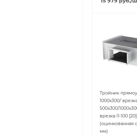
15 979
руб.
/ш
Тройник прямоу
1000х300/ врезк
500х300/1000х30
врезка l1-100 [20]
(оцинкованная с
мм)