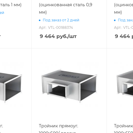
таль 1 мм)
(оцинкованная сталь 0,9
(оцинков
мм)
мм)
ней
Под заказ от 2 дней
Под зак
Арт.: VTL-00188374
Арт.: VTL-
т
9 464
руб.
/шт
9 464
г.
Тройник прямоуг.
Тройник