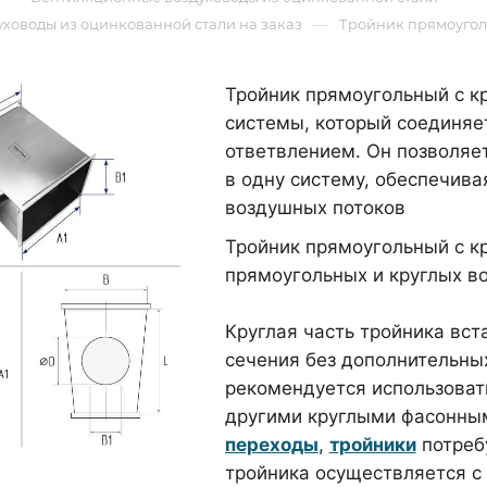
—
ховоды из оцинкованной стали на заказ
Тройник прямоугол
Тройник прямоугольный с к
системы, который соединяе
ответвлением. Он позволяе
в одну систему, обеспечив
воздушных потоков
Тройник прямоугольный с к
прямоугольных и круглых в
Круглая часть тройника вст
сечения без дополнительны
рекомендуется использова
другими круглыми фасонны
переходы
,
тройники
потреб
тройника осуществляется с