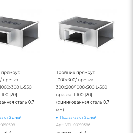
 прямоуг.
Тройник прямоуг.
/ врезка
1000х300/ врезка
1000х300 L-550
300х200/1000х300 L-500
-100 [20]
врезка l1-100 [20]
анная сталь 0,7
(оцинкованная сталь 0,7
мм)
аз от 2 дней
Под заказ от 2 дней
00190398
Арт.: VTL-00190586