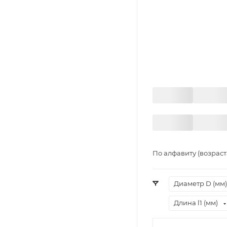
По алфавиту (возрас
Диаметр D (мм)
Длина l1 (мм)