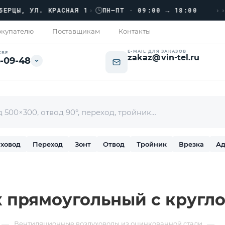
›››
, УЛ. КРАСНАЯ 1
›
ПН–ПТ · 09:00 → 18:00
купателю
Поставщикам
Контакты
E-MAIL ДЛЯ ЗАКАЗОВ
КВЕ
zakaz@vin-tel.ru
-09-48
ховод
Переход
Зонт
Отвод
Тройник
Врезка
Ад
 прямоугольный с кругло
—
—
Вентиляционные воздуховоды из оцинкованной стали