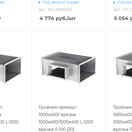
ней
Под заказ от 2 дней
Под зак
Арт.: VTL-00198750
Арт.: VTL-
т
4 774
руб.
/шт
5 054
р
г.
Тройник прямоуг.
Тройник
а
1000х400/ врезка
1000х400
00 L-1200
1000х400/1000х400 L-1200
1000х400
врезка l1-100 [30]
врезка l1