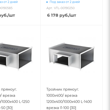
аз от 2 дней
Под заказ от 2 дней
00190585
Арт.: VTL-00190250
уб.
/шт
6 178
руб.
/шт
 прямоуг.
Тройник прямоуг.
/ врезка
1000х400/ врезка
/1000х400 L-1250
1200х400/1000х400 L-1400
-50 [30]
врезка l1-100 [30]