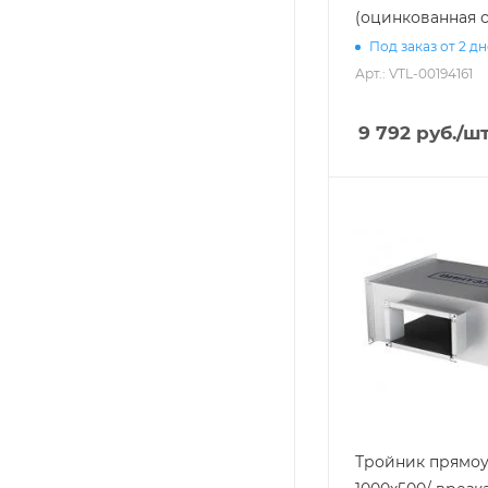
(оцинкованная с
Под заказ от 2 д
Арт.: VTL-00194161
9 792
руб.
/ш
Тройник прямоу