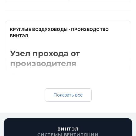
КРУГЛЫЕ ВОЗДУХОВОДЫ · ПРОИЗВОДСТВО
ВИНТЭЛ
Узел прохода от
производителя
Изготавливаем узел прохода для круглых
систем вентиляции. Подбираем диаметр,
толщину, материал и комплектующие под
Показать всё
монтажную схему.
Получить расчет
Все круглые воздуховоды
ВИНТЭЛ
СИСТЕМЫ ВЕНТИЛЯЦИИ