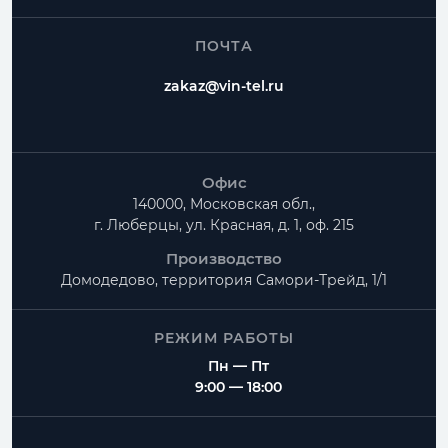
Как заказать Узел прохода?
ПОЧТА
Можно ли изготовить нестандартный размер?
zakaz@vin-tel.ru
Можно ли собрать весь комплект вентиляции?
Офис
140000, Московская обл.,
г. Люберцы, ул. Красная, д. 1, оф. 215
Производство
Домодедово, территория
Самори-Трейд, 1/1
РЕЖИМ РАБОТЫ
Пн — Пт
9:00 — 18:00