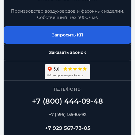
Производство воздуховодов и фасонных изделий.
По проекту
Собственный цех 4000+ м².
типовые позиции и нестандартные размеры
Запросить КП
Комплектом
воздуховоды и фасонные части одного
диаметра
Заказать звонок
Москва и МО
доставка, самовывоз, работа с монтажниками
ТЕЛЕФОНЫ
Спиральные
Прямошовные
Отводы
Переходы
Тройники
Ниппели
+7 (495) 155-85-92
Частые вопросы
+7 929 567-73-05