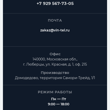
Частые вопросы
+7 929 567-73-05
Как заказать Узел прохода?
ПОЧТА
Можно ли изготовить нестандартный размер?
zakaz@vin-tel.ru
Можно ли собрать весь комплект вентиляции?
Офис
140000, Московская обл.,
г. Люберцы, ул. Красная, д. 1, оф. 215
Производство
Домодедово, территория
Самори-Трейд, 1/1
РЕЖИМ РАБОТЫ
Пн — Пт
9:00 — 18:00