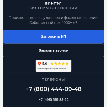
Все круглые воздуховоды
ВИНТЭЛ
СИСТЕМЫ ВЕНТИЛЯЦИИ
Производство воздуховодов и фасонных изделий.
По проекту
Собственный цех 4000+ м².
типовые позиции и нестандартные размеры
Запросить КП
Комплектом
воздуховоды и фасонные части одного
диаметра
Заказать звонок
Москва и МО
доставка, самовывоз, работа с монтажниками
ТЕЛЕФОНЫ
Спиральные
Прямошовные
Отводы
Переходы
Тройники
Ниппели
+7 (495) 155-85-92