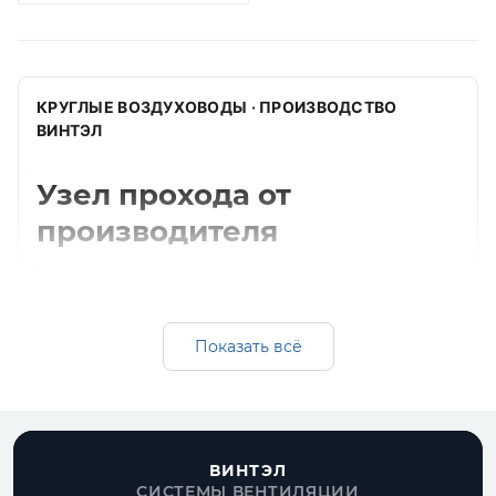
КРУГЛЫЕ ВОЗДУХОВОДЫ · ПРОИЗВОДСТВО
ВИНТЭЛ
Узел прохода от
производителя
Изготавливаем узел прохода для круглых
систем вентиляции. Подбираем диаметр,
толщину, материал и комплектующие под
Показать всё
монтажную схему.
Получить расчет
Все круглые воздуховоды
ВИНТЭЛ
СИСТЕМЫ ВЕНТИЛЯЦИИ