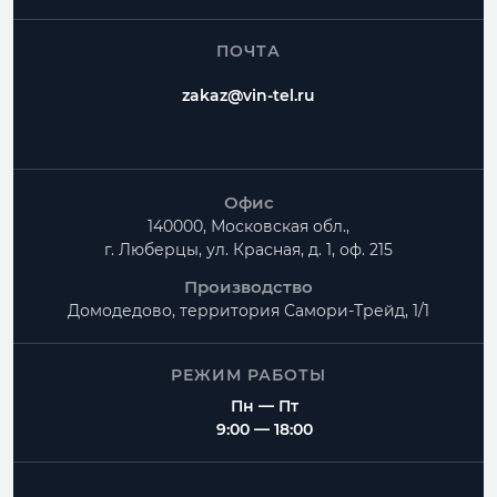
Как заказать Узел прохода?
ПОЧТА
Можно ли изготовить нестандартный размер?
zakaz@vin-tel.ru
Можно ли собрать весь комплект вентиляции?
Офис
140000, Московская обл.,
г. Люберцы, ул. Красная, д. 1, оф. 215
Производство
Домодедово, территория
Самори-Трейд, 1/1
РЕЖИМ РАБОТЫ
Пн — Пт
9:00 — 18:00