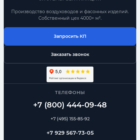
Производство воздуховодов и фасонных изделий.
По проекту
Собственный цех 4000+ м².
типовые позиции и нестандартные размеры
Запросить КП
Комплектом
воздуховоды и фасонные части одного
диаметра
Заказать звонок
Москва и МО
доставка, самовывоз, работа с монтажниками
ТЕЛЕФОНЫ
Спиральные
Прямошовные
Отводы
Переходы
Тройники
Ниппели
+7 (495) 155-85-92
Частые вопросы
+7 929 567-73-05