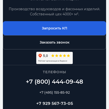
Производство воздуховодов и фасонных изделий.
По проекту
Собственный цех 4000+ м².
типовые позиции и нестандартные размеры
Запросить КП
Комплектом
воздуховоды и фасонные части одного
диаметра
Заказать звонок
Москва и МО
доставка, самовывоз, работа с монтажниками
ТЕЛЕФОНЫ
Спиральные
Прямошовные
Отводы
Переходы
Тройники
Ниппели
+7 (495) 155-85-92
Частые вопросы
+7 929 567-73-05