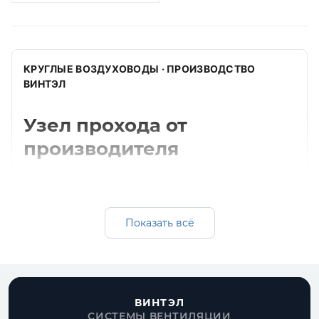
КРУГЛЫЕ ВОЗДУХОВОДЫ · ПРОИЗВОДСТВО
ВИНТЭЛ
Узел прохода от
производителя
Изготавливаем узел прохода для круглых
систем вентиляции. Подбираем диаметр,
толщину, материал и комплектующие под
Показать всё
монтажную схему.
Получить расчет
Все круглые воздуховоды
ВИНТЭЛ
СИСТЕМЫ ВЕНТИЛЯЦИИ