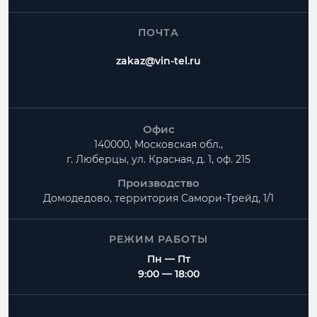
Как заказать Узел прохода?
ПОЧТА
Можно ли изготовить нестандартный размер?
zakaz@vin-tel.ru
Можно ли собрать весь комплект вентиляции?
Офис
140000, Московская обл.,
г. Люберцы, ул. Красная, д. 1, оф. 215
Производство
Домодедово, территория
Самори-Трейд, 1/1
РЕЖИМ РАБОТЫ
Пн — Пт
9:00 — 18:00