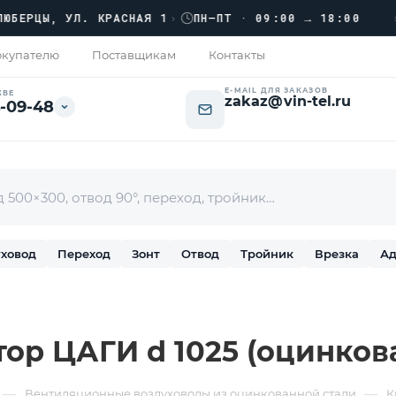
›››
ЦЫ, УЛ. КРАСНАЯ 1
›
ПН–ПТ · 09:00 → 18:00
купателю
Поставщикам
Контакты
E-MAIL ДЛЯ ЗАКАЗОВ
КВЕ
zakaz@vin-tel.ru
-09-48
ховод
Переход
Зонт
Отвод
Тройник
Врезка
Ад
ор ЦАГИ d 1025 (оцинкова
—
—
Вентиляционные воздуховоды из оцинкованной стали
К