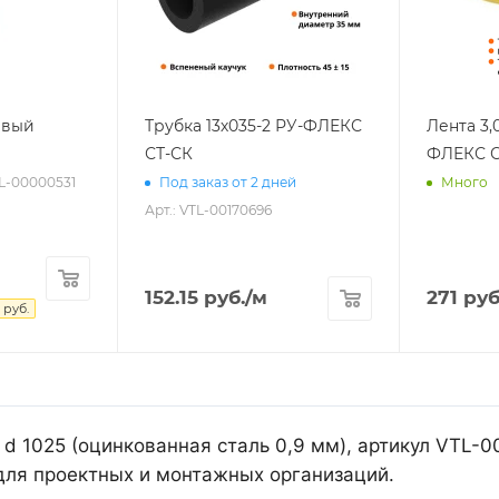
евый
Трубка 13х035-2 РУ-ФЛЕКС
Лента 3,
СТ-СК
ФЛЕКС С
TL-00000531
Под заказ от 2 дней
Много
Арт.: VTL-00170696
152.15
руб.
/м
271
руб
руб.
d 1025 (оцинкованная сталь 0,9 мм), артикул VTL-
для проектных и монтажных организаций.