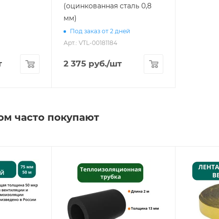
(оцинкованная сталь 0,8
мм)
Под заказ от 2 дней
Арт.: VTL-00181184
т
2 375
руб.
/шт
ом часто покупают