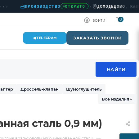
ПРОИЗВОДСТВО
›
ДОМОДЕДОВО, КАШИРСКО
ОТКРЫТО
0
ВОЙТИ
ЗАКАЗАТЬ ЗВОНОК
TELEGRAM
аптер
Дроссель-клапан
Шумоглушитель
Все изделия
↓
нная сталь 0,9 мм)
—
руглые воздуховоды из оцинкованной стали