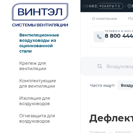
ОФИС
›
ЛЮБЕР
ЗАКРЫТО
О компании
По
ТЕЛЕФОН В МОС
Вентиляционные
8 800 444
воздуховоды из
оцинкованной
стали
Крепеж для
вентиляции
Комплектующие
Часто ищут:
Возду
для вентиляции
Изоляция для
воздуховодов
Дефлект
Огнезащита для
воздуховодов
—
Главная
Каталог