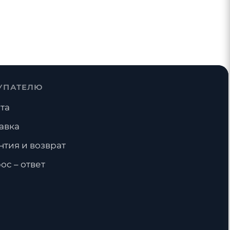
УПАТЕЛЮ
та
авка
нтия и возврат
ос – ответ