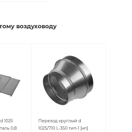
тому воздуховоду
d 1025
Переход круглый d
таль 0,8
1025/710 L-350 тип-1 [нп]