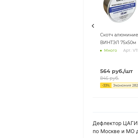
Скотч алюмини
ВИНТЭЛ 75х50м
Арт.: V
Много
564
руб.
/шт
846
руб.
-
33
%
Экономия
282
Дефлектор ЦАГИ 
по Москве и МО 