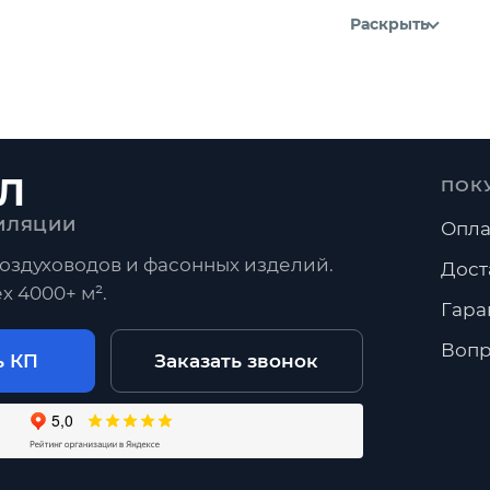
Раскрыть
Л
ПОК
ИЛЯЦИИ
Опла
оздуховодов и фасонных изделий.
Дост
х 4000+ м².
Гара
Вопр
ь КП
Заказать звонок