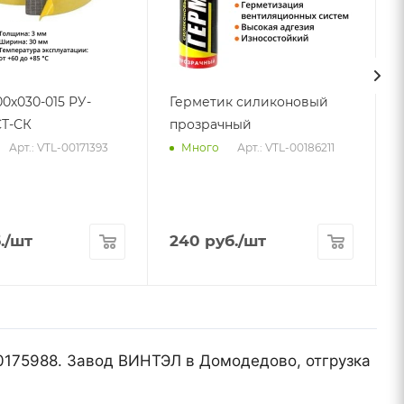
00х030-015 РУ-
Герметик силиконовый
Т-СК
прозрачный
Арт.: VTL-00171393
Арт.: VTL-00186211
Много
.
/шт
240
руб.
/шт
00175988. Завод ВИНТЭЛ в Домодедово, отгрузка