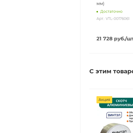
мм)
Достаточно
Арт.: VTL-00176061
21 728
руб.
/ш
С этим товар
Акция