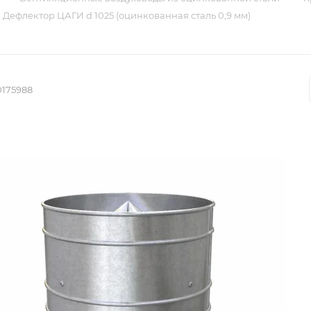
Дефлектор ЦАГИ d 1025 (оцинкованная сталь 0,9 мм)
0175988