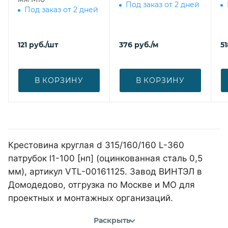
Под заказ от 2 дней
Под заказ от 2 дней
121
руб.
/шт
376
руб.
/м
51
В КОРЗИНУ
В КОРЗИНУ
Крестовина круглая d 315/160/160 L-360
патрубок l1-100 [нп] (оцинкованная сталь 0,5
мм), артикул VTL-00161125. Завод ВИНТЭЛ в
Домодедово, отгрузка по Москве и МО для
проектных и монтажных организаций.
Раскрыть