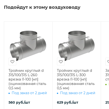
Подойдут к этому воздуховоду
Тройник круглый d
Тройник круглый d
З
315/100/315 L-260
315/100/315 L-300
315 (оцинк
врезка l1-100 [нп]
врезка l1-100 [нп]
ст
(оцинкованная сталь
(оцинкованная сталь
0,5 мм)
0,5 мм)
Под заказ от 2 дней
Под заказ от 2 дней
560
руб.
/шт
629
руб.
/шт
21