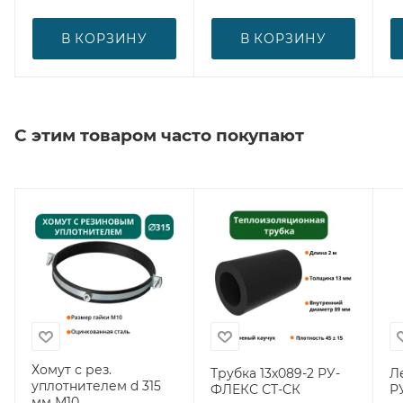
В КОРЗИНУ
В КОРЗИНУ
С этим товаром часто покупают
Хомут с рез.
Трубка 13х089-2 РУ-
Л
уплотнителем d 315
ФЛЕКС СТ-СК
Р
мм М10