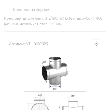
Крестовина круглая
—
—
Крестовина круглая d 315/160/160 L-360 патрубок l1-100
[нп] (оцинкованная сталь 0,5 мм)
Артикул:
VTL-00161125