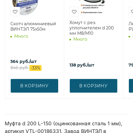
Хомут с рез.
Скотч алюминиевый
Ле
уплотнителем d 200
ВИНТЭЛ 75х50м
Р
мм М8/М10
Много
Много
564
руб.
/шт
138
руб.
/шт
7
846
руб.
-
33
%
В КОРЗИНУ
В КОРЗИНУ
Муфта d 200 L-150 (оцинкованная сталь 1 мм),
артикул VTL-00186331. Завод ВИНТЭЛ в