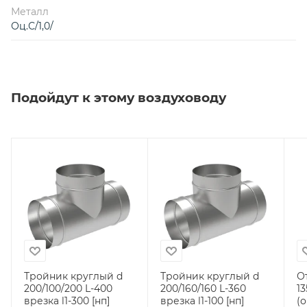
Металл
Оц.С/1,0/
Подойдут к этому воздуховоду
Тройник круглый d
Тройник круглый d
О
200/100/200 L-400
200/160/160 L-360
13
врезка l1-300 [нп]
врезка l1-100 [нп]
(