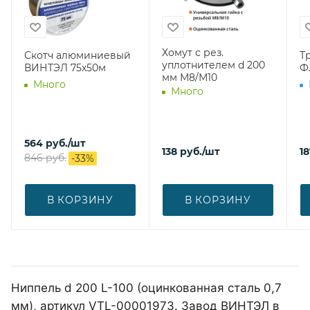
Хомут с рез.
Скотч алюминиевый
Т
уплотнителем d 200
ВИНТЭЛ 75х50м
Ф
мм М8/М10
Много
Много
564
руб.
/шт
138
руб.
/шт
1
846
руб.
-
33
%
В КОРЗИНУ
В КОРЗИНУ
Ниппель d 200 L-100 (оцинкованная сталь 0,7
мм), артикул VTL-00001973. Завод ВИНТЭЛ в