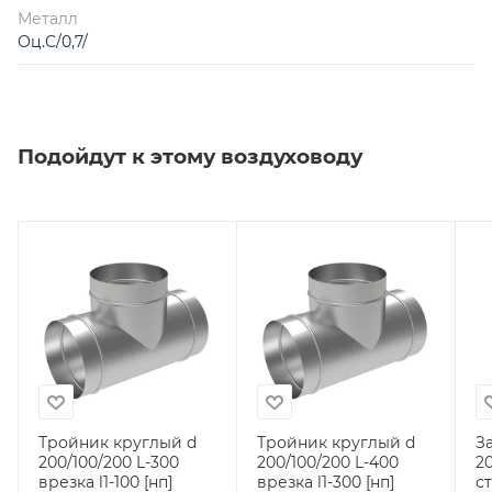
Металл
Оц.С/0,7/
Подойдут к этому воздуховоду
Тройник круглый d
Тройник круглый d
З
200/100/200 L-300
200/100/200 L-400
200 (оци
врезка l1-100 [нп]
врезка l1-300 [нп]
ст