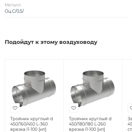
Металл
Оц.С/0,5/
Подойдут к этому воздуховоду
Тройник круглый d
Тройник круглый d
З
450/160/450 L-360
450/180/180 L-260
450 (оци
врезка l1-100 [нп]
врезка l1-100 [нп]
ст