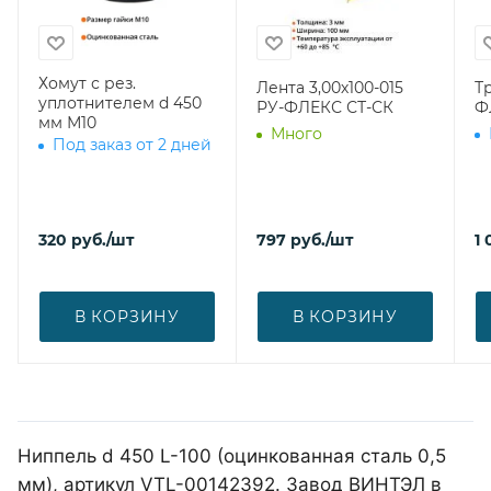
Хомут с рез.
Лента 3,00х100-015
Т
уплотнителем d 450
РУ-ФЛЕКС СТ-СК
Ф
мм М10
Много
Под заказ от 2 дней
320
руб.
/шт
797
руб.
/шт
1 
В КОРЗИНУ
В КОРЗИНУ
Ниппель d 450 L-100 (оцинкованная сталь 0,5
мм), артикул VTL-00142392. Завод ВИНТЭЛ в