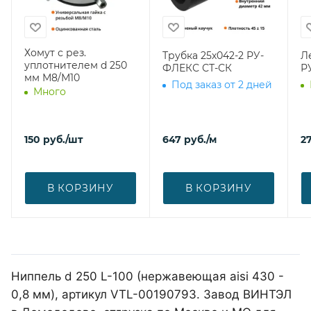
Хомут с рез.
Трубка 25х042-2 РУ-
Л
уплотнителем d 250
ФЛЕКС СТ-СК
Р
мм М8/М10
Под заказ от 2 дней
Много
150
руб.
/шт
647
руб.
/м
27
В КОРЗИНУ
В КОРЗИНУ
Ниппель d 250 L-100 (нержавеющая aisi 430 -
0,8 мм), артикул VTL-00190793. Завод ВИНТЭЛ