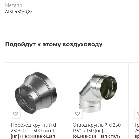
Металл
AISI 430/0,8/
Подойдут к этому воздуховоду
Переход круглый d
Отвод круглый d 250-
Т
250/200 L-300 тип-1
135° R-150 [нп]
2
[нп] (нержавеющая
(оцинкованная сталь
вр