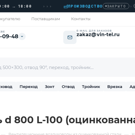
›››
 → 18:00
ПРОИЗВОДСТВО
›
ДОМ
ЗАКРЫТО
купателю
Поставщикам
Контакты
E-MAIL ДЛЯ ЗАКАЗОВ
КВЕ
zakaz@vin-tel.ru
-09-48
ховод
Переход
Зонт
Отвод
Тройник
Врезка
Ад
d 800 L-100 (оцинкованна
—
—
Вентиляционные воздуховоды из оцинкованной стали
К