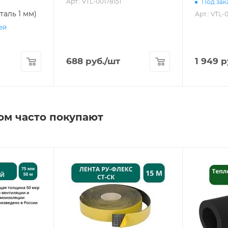
Арт.: VTL-00178151
Под зака
таль 1 мм)
Арт.: VTL-
ней
688
руб.
/шт
1 949
р
ом часто покупают