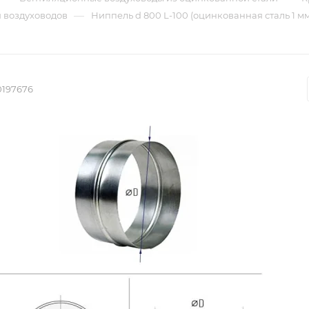
—
 воздуховодов
Ниппель d 800 L-100 (оцинкованная сталь 1 мм
0197676