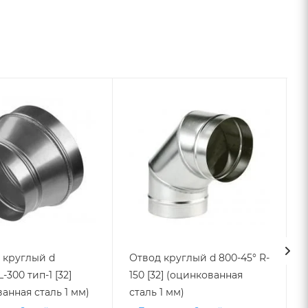
 круглый d
Отвод круглый d 800-45° R-
-300 тип-1 [32]
150 [32] (оцинкованная
анная сталь 1 мм)
сталь 1 мм)