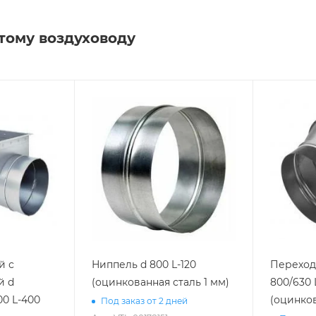
тому воздуховоду
й с
Ниппель d 800 L-120
Переход
й d
(оцинкованная сталь 1 мм)
800/630 L
00 L-400
(оцинков
Под заказ от 2 дней