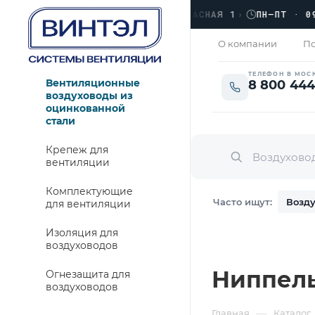
›
ЛЮБЕРЦЫ, УЛ. КРАСНАЯ 1
›
ПН–ПТ · 09:00
ЗАКРЫТО
О компании
По
ТЕЛЕФОН В МОС
Вентиляционные
8 800 444
воздуховоды из
оцинкованной
стали
Крепеж для
вентиляции
Комплектующие
Часто ищут:
Возду
для вентиляции
Изоляция для
воздуховодов
Ниппель 
Огнезащита для
воздуховодов
—
Главная
Каталог