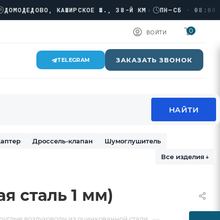
ОДЕДОВО, КАШИРСКОЕ Ш., 38-Й КМ
›
ПН–СБ · 08:00 → 17
0
ВОЙТИ
ЗАКАЗАТЬ ЗВОНОК
TELEGRAM
аптер
Дроссель-клапан
Шумоглушитель
Все изделия
↓
я сталь 1 мм)
—
руглые воздуховоды из оцинкованной стали