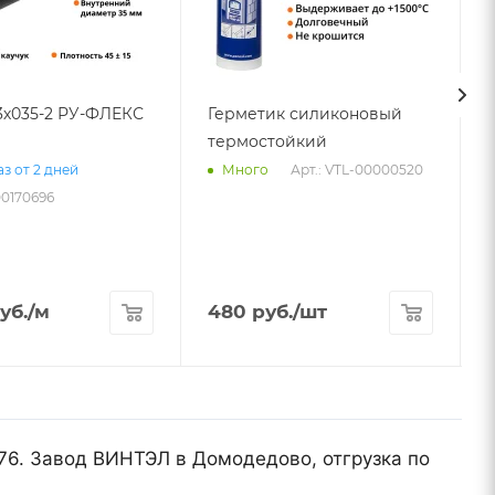
3х035-2 РУ-ФЛЕКС
Герметик силиконовый
термостойкий
Арт.: VTL-00000520
з от 2 дней
Много
00170696
А
уб.
/м
480
руб.
/шт
676. Завод ВИНТЭЛ в Домодедово, отгрузка по