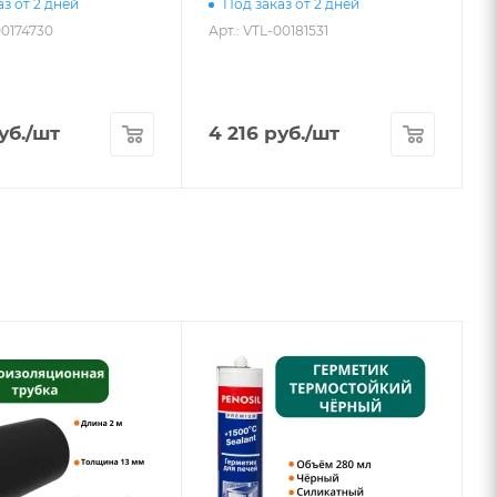
А
з от 2 дней
Под заказ от 2 дней
00174730
Арт.: VTL-00181531
уб.
/шт
4 216
руб.
/шт