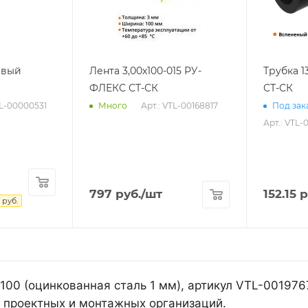
евый
Лента 3,00х100-015 РУ-
Трубка 1
ФЛЕКС СТ-СК
СТ-СК
TL-00000531
Арт.: VTL-00168817
Много
Под зака
Арт.: VTL-
797
руб.
/шт
152.15
р
руб.
-100 (оцинкованная сталь 1 мм), артикул VTL-00197
 проектных и монтажных организаций.