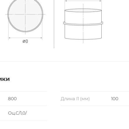
ики
800
Длина l1 (мм)
100
Оц.С/1,0/