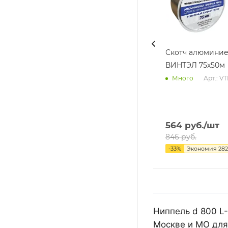
Скотч алюмини
ВИНТЭЛ 75х50м
Арт.: V
Много
564
руб.
/шт
846
руб.
-
33
%
Экономия
282
Ниппель d 800 L
Москве и МО для