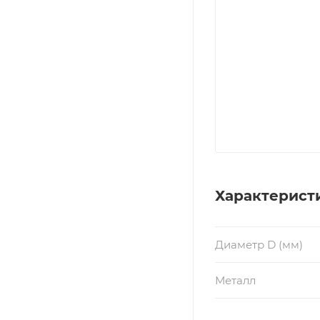
Характерист
Диаметр D (мм)
Металл