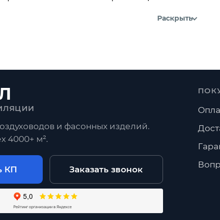
Раскрыть
Л
ПОК
ИЛЯЦИИ
Опла
оздуховодов и фасонных изделий.
Дост
х 4000+ м².
Гара
Вопр
ь КП
Заказать звонок