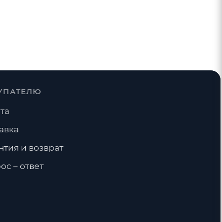
УПАТЕЛЮ
та
авка
нтия и возврат
ос – ответ