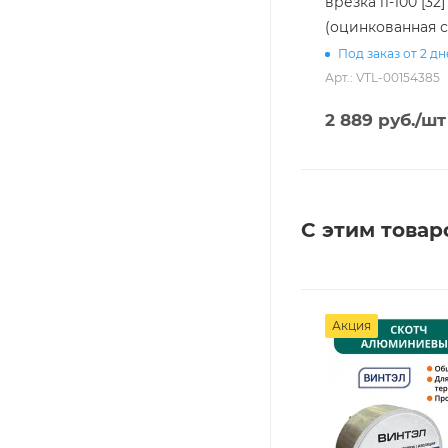
врезка l1-100 [32]
(оцинкованная с
Под заказ от 2 д
Арт.: VTL-00154385
2 889
руб.
/шт
С этим товар
Акция