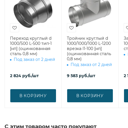
Переход круглый d
Тройник круглый d
З
1000/500 L-500 тип-1
1000/1000/1000 L-1200
1000 (о
[нп] (оцинкованная
врезка l1-100 [нп]
ст
сталь 0,8 мм)
(оцинкованная сталь
0,8 мм)
Под заказ от 2 дней
Под заказ от 2 дней
2 824
руб.
/шт
9 583
руб.
/шт
2 
В КОРЗИНУ
В КОРЗИНУ
С этим товаром часто покупают