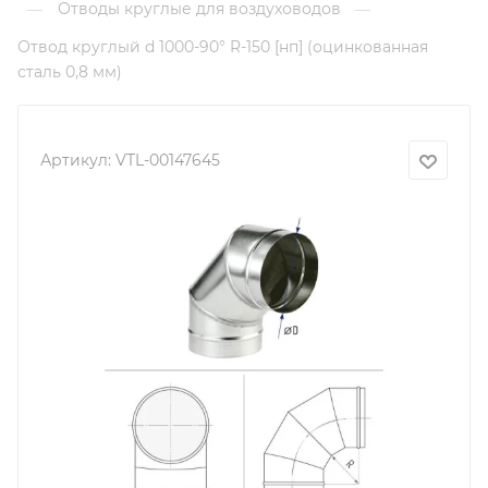
Отводы круглые для воздуховодов
—
—
Отвод круглый d 1000-90° R-150 [нп] (оцинкованная
сталь 0,8 мм)
Артикул:
VTL-00147645