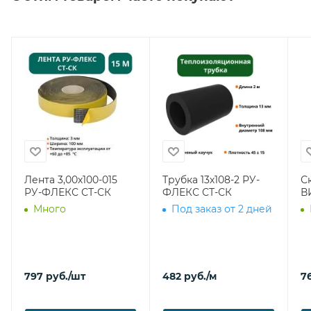
Лента 3,00х100-015
Трубка 13х108-2 РУ-
С
РУ-ФЛЕКС СТ-СК
ФЛЕКС СТ-СК
В
Много
Под заказ от 2 дней
797
руб.
/шт
482
руб.
/м
7