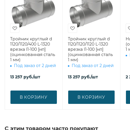
Тройник круглый d
Тройник круглый d
Н
1120/1120/400 L-1320
1120/1120/1120 L-1320
(
врезка l1-100 [нп]
врезка l1-100 [нп]
1 
(оцинкованная сталь
(оцинкованная сталь
1 мм)
1 мм)
Под заказ от 2 дней
Под заказ от 2 дней
13 257
руб.
/шт
13 257
руб.
/шт
2
В КОРЗИНУ
В КОРЗИНУ
С этим товаром часто покупают