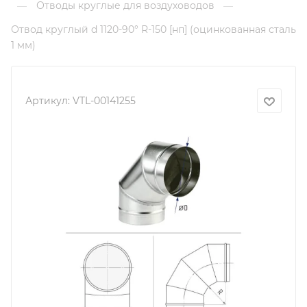
Отводы круглые для воздуховодов
—
—
Отвод круглый d 1120-90° R-150 [нп] (оцинкованная сталь
1 мм)
Артикул:
VTL-00141255