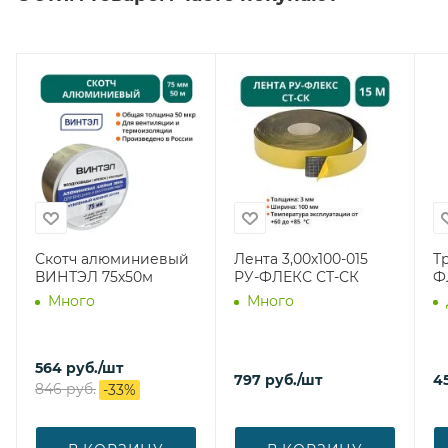
Скотч алюминиевый
Лента 3,00х100-015
Т
ВИНТЭЛ 75х50м
РУ-ФЛЕКС СТ-СК
Ф
Много
Много
564
руб.
/шт
797
руб.
/шт
4
846
руб.
-
33
%