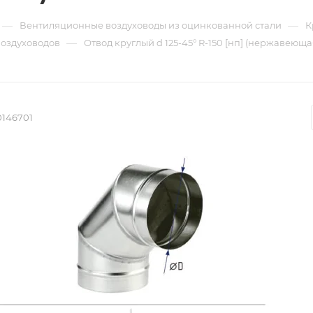
—
—
Вентиляционные воздуховоды из оцинкованной стали
К
—
воздуховодов
Отвод круглый d 125-45° R-150 [нп] (нержавеющая 
0146701