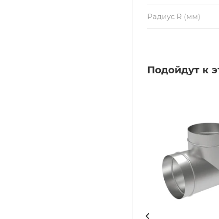
Радиус R (мм)
Подойдут к э