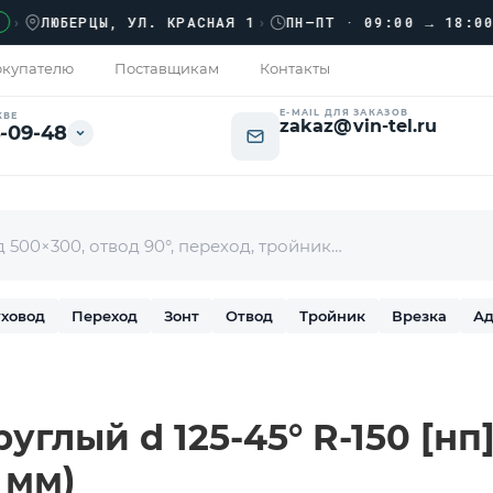
ЛЮБЕРЦЫ, УЛ. КРАСНАЯ 1
›
ПН–ПТ · 09:00 → 18:00
купателю
Поставщикам
Контакты
E-MAIL ДЛЯ ЗАКАЗОВ
КВЕ
zakaz@vin-tel.ru
-09-48
ховод
Переход
Зонт
Отвод
Тройник
Врезка
Ад
углый d 125-45° R-150 [нп
6 мм)