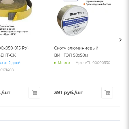
00х050-015 РУ-
Скотч алюминиевый
ЕНТ-СК
ВИНТЭЛ 50х50м
Арт.: VTL-00000530
з от 2 дней
Много
00171408
.
/шт
391
руб.
/шт