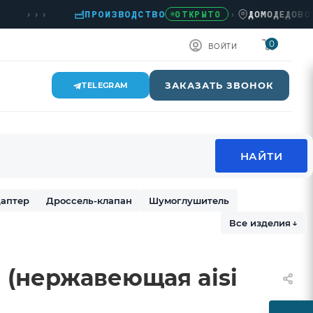
›››
ПРОИЗВОДСТВО
›
ДОМОДЕДОВО, КАШ
ОТКРЫТО
0
ВОЙТИ
ЗАКАЗАТЬ ЗВОНОК
TELEGRAM
аптер
Дроссель-клапан
Шумоглушитель
Все изделия
↓
] (нержавеющая aisi