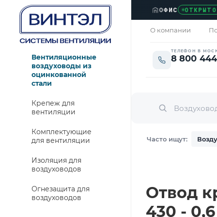
ОФИС
›
ОТКРЫТО
О компании
По
ТЕЛЕФОН В МОС
Вентиляционные
8 800 444
воздуховоды из
оцинкованной
стали
Крепеж для
вентиляции
Комплектующие
Часто ищут:
Возду
для вентиляции
Изоляция для
воздуховодов
Отвод кр
Огнезащита для
воздуховодов
430 - 0,