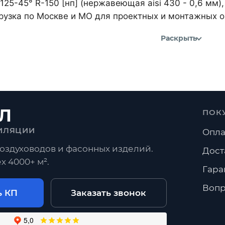
125-45° R-150 [нп] (нержавеющая aisi 430 - 0,6 мм
рузка по Москве и МО для проектных и монтажных о
Раскрыть
Л
ПОК
ИЛЯЦИИ
Опла
оздуховодов и фасонных изделий.
Дост
х 4000+ м².
Гара
Вопр
ь КП
Заказать звонок