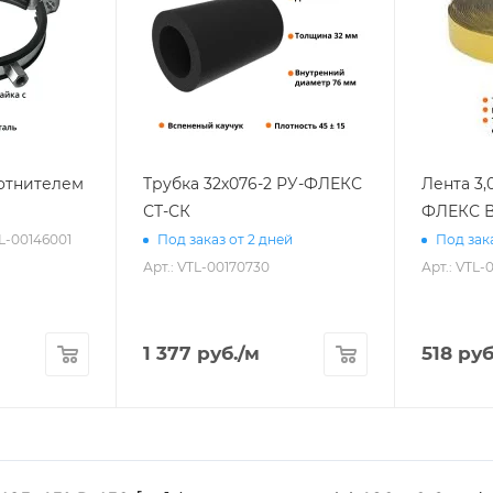
лотнителем
Трубка 32х076-2 РУ-ФЛЕКС
Лента 3,
СТ-СК
ФЛЕКС В
TL-00146001
Под заказ от 2 дней
Под зака
Арт.: VTL-00170730
Арт.: VTL-
1 377
руб.
/м
518
руб