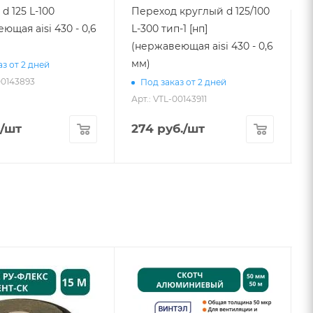
d 125 L-100
Переход круглый d 125/100
ющая aisi 430 - 0,6
L-300 тип-1 [нп]
(нержавеющая aisi 430 - 0,6
4
мм)
з от 2 дней
00143893
А
Под заказ от 2 дней
Арт.: VTL-00143911
/шт
274
руб.
/шт