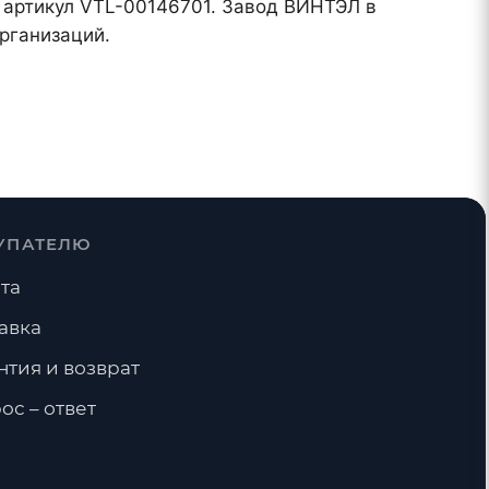
), артикул VTL-00146701. Завод ВИНТЭЛ в
рганизаций.
УПАТЕЛЮ
та
авка
нтия и возврат
ос – ответ