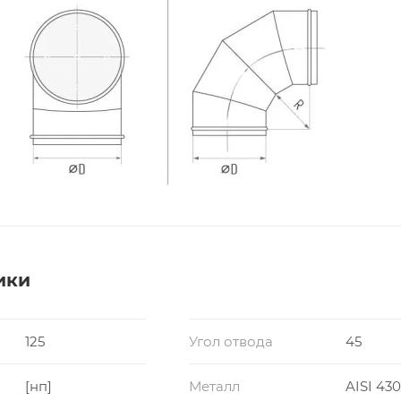
ики
125
Угол отвода
45
[нп]
Металл
AISI 430