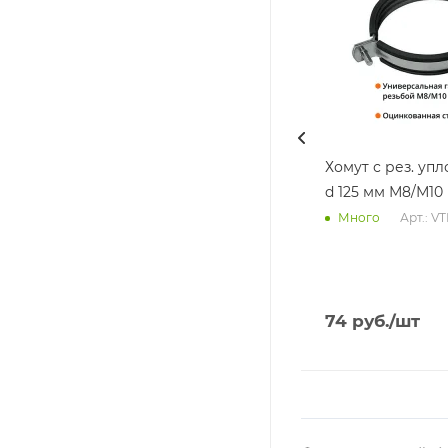
Хомут с рез. уп
d 125 мм М8/М10
Арт.: V
Много
74
руб.
/шт