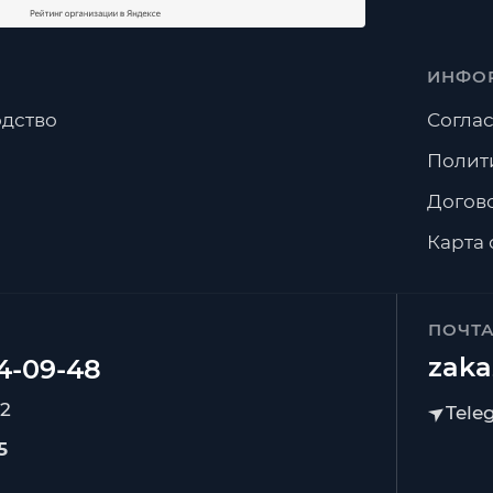
ИНФО
дство
Соглас
Полит
Догов
Карта 
ПОЧТ
zaka
92
5