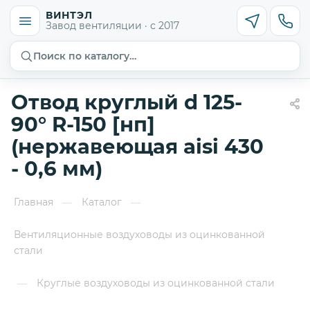
ВИНТЭЛ
Завод вентиляции · с 2017
Поиск по каталогу…
Отвод круглый d 125-
90° R-150 [нп]
(нержавеющая aisi 430
- 0,6 мм)
Главная
Каталог
—
—
Вентиляционные воздуховоды из оцинкованной
стали
Круглые воздуховоды из оцинкованной стали
—