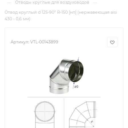
Отводы круглые для воздуховодов
—
—
Отвод круглый d 125-90° R-150 [нп] (нержавеющая aisi
430 - 0,6 мм)
Артикул:
VTL-00143899