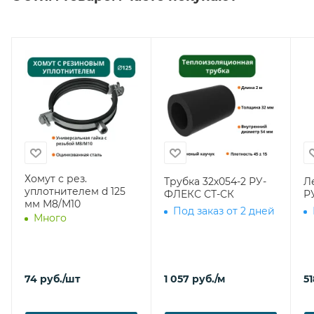
Хомут с рез.
Трубка 32х054-2 РУ-
Л
уплотнителем d 125
ФЛЕКС СТ-СК
Р
мм М8/М10
Под заказ от 2 дней
Много
74
руб.
/шт
1 057
руб.
/м
51