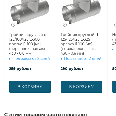
Тройник круглый d
Тройник круглый d
Н
125/100/125 L-300
125/125/125 L-325
(
врезка l1-100 [нп]
врезка l1-100 [нп]
43
(нержавеющая aisi
(нержавеющая aisi
430 - 0,6 мм)
430 - 0,6 мм)
Под заказ от 2 дней
Под заказ от 2 дней
259
руб.
/шт
290
руб.
/шт
8
В КОРЗИНУ
В КОРЗИНУ
С этим товаром часто покупают