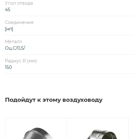
Угол отвода
45
Соединение
[нп]
Металл
Оц.С/0,5/
Радиус R (мм)
150
Подойдут к этому воздуховоду