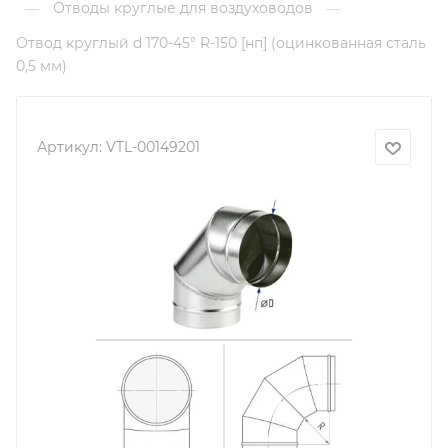
Отводы круглые для воздуховодов
—
—
Отвод круглый d 170-45° R-150 [нп] (оцинкованная сталь
0,5 мм)
Артикул:
VTL-00149201