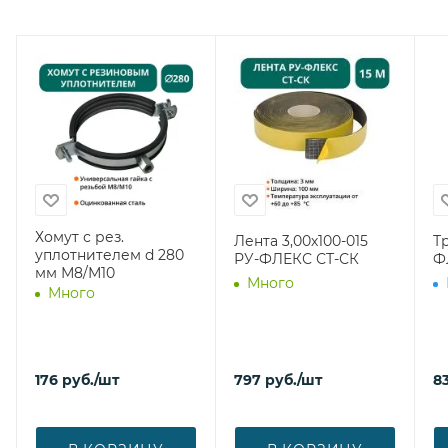
Хомут с рез.
Лента 3,00х100-015
Т
уплотнителем d 280
РУ-ФЛЕКС СТ-СК
Ф
мм М8/М10
Много
Много
176
руб.
/шт
797
руб.
/шт
8