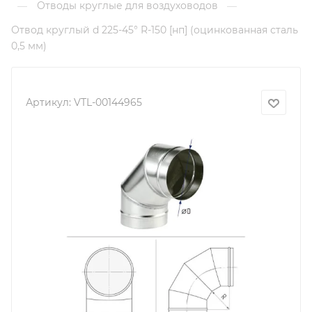
Отводы круглые для воздуховодов
—
—
Отвод круглый d 225-45° R-150 [нп] (оцинкованная сталь
0,5 мм)
Артикул:
VTL-00144965