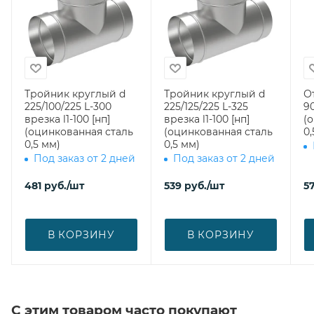
Тройник круглый d
Тройник круглый d
О
225/100/225 L-300
225/125/225 L-325
90
врезка l1-100 [нп]
врезка l1-100 [нп]
(
(оцинкованная сталь
(оцинкованная сталь
0,
0,5 мм)
0,5 мм)
Под заказ от 2 дней
Под заказ от 2 дней
481
руб.
/шт
539
руб.
/шт
5
В КОРЗИНУ
В КОРЗИНУ
С этим товаром часто покупают