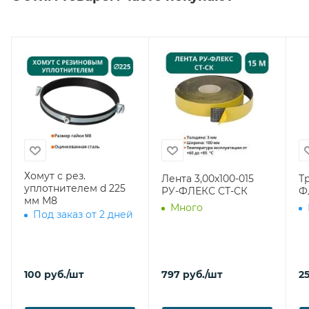
Хомут с рез.
Лента 3,00х100-015
Т
уплотнителем d 225
РУ-ФЛЕКС СТ-СК
Ф
мм М8
Много
Под заказ от 2 дней
100
руб.
/шт
797
руб.
/шт
2