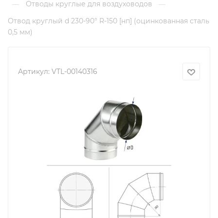
Отводы круглые для воздуховодов
—
—
Отвод круглый d 230-90° R-150 [нп] (оцинкованная сталь
0,5 мм)
Артикул:
VTL-00140316