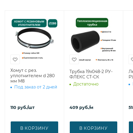
Хомут с рез.
Трубка 19х048-2 РУ-
Л
уплотнителем d 280
ФЛЕКС СТ-СК
Р
мм М8
Достаточно
Под заказ от 2 дней
110
руб.
/шт
409
руб.
/м
51
В КОРЗИНУ
В КОРЗИНУ