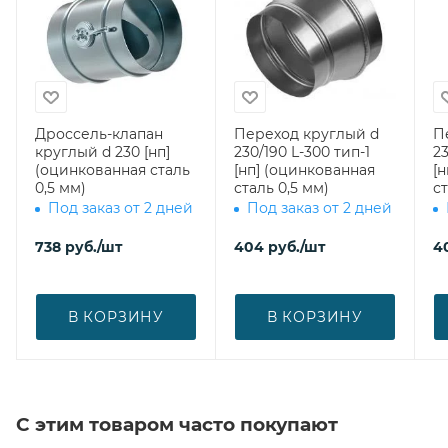
Дроссель-клапан
Переход круглый d
П
круглый d 230 [нп]
230/190 L-300 тип-1
23
(оцинкованная сталь
[нп] (оцинкованная
[
0,5 мм)
сталь 0,5 мм)
ст
Под заказ от 2 дней
Под заказ от 2 дней
738
руб.
/шт
404
руб.
/шт
4
В КОРЗИНУ
В КОРЗИНУ
С этим товаром часто покупают