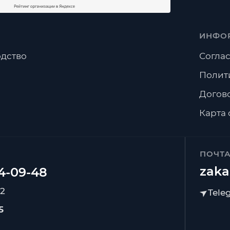
ИНФО
дство
Соглас
Полит
Догов
Карта 
ПОЧТ
zaka
92
5