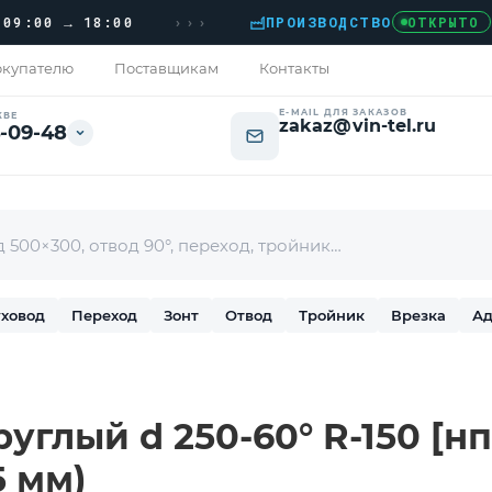
›››
0 → 18:00
ПРОИЗВОДСТВО
›
Д
ОТКРЫТО
купателю
Поставщикам
Контакты
E-MAIL ДЛЯ ЗАКАЗОВ
КВЕ
zakaz@vin-tel.ru
-09-48
ховод
Переход
Зонт
Отвод
Тройник
Врезка
Ад
углый d 250-60° R-150 [н
5 мм)