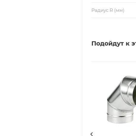
Радиус R (мм)
Подойдут к э