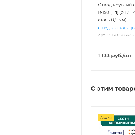
Отвод круглый d
R-150 [нп] (оцин
сталь 0,5 мм)
Под заказ от 2 д
Арт.: VTL-00203445
1 133
руб.
/шт
С этим товар
Акция