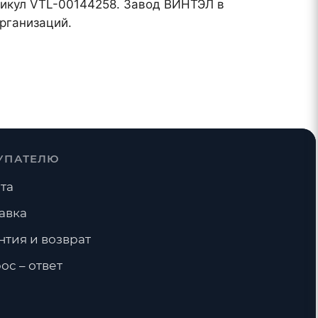
ртикул VTL-00144258. Завод ВИНТЭЛ в
рганизаций.
УПАТЕЛЮ
та
авка
нтия и возврат
ос – ответ