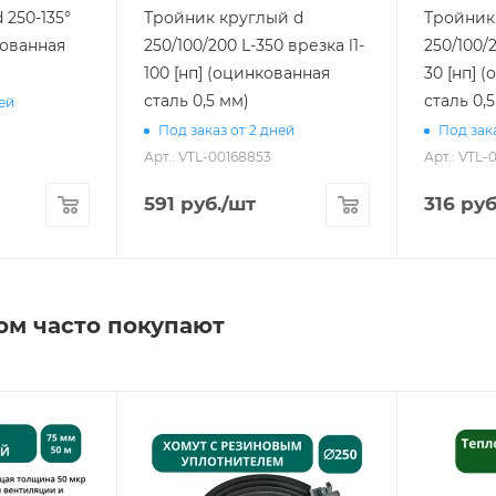
 250-135°
Тройник круглый d
Тройник
кованная
250/100/200 L-350 врезка l1-
250/100/2
100 [нп] (оцинкованная
30 [нп] 
сталь 0,5 мм)
сталь 0,
ней
Под заказ от 2 дней
Под зака
Арт.: VTL-00168853
Арт.: VTL-
591
руб.
/шт
316
руб
ом часто покупают