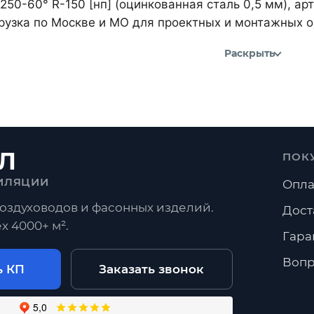
250-60° R-150 [нп] (оцинкованная сталь 0,5 мм), а
рузка по Москве и МО для проектных и монтажных о
Раскрыть
Л
ПОК
ИЛЯЦИИ
Опла
оздуховодов и фасонных изделий.
Дост
х 4000+ м².
Гара
Вопр
ь КП
Заказать звонок