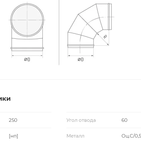
ики
250
Угол отвода
60
[нп]
Металл
Оц.С/0,5