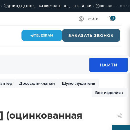
ОМОДЕДОВО, КАШИРСКОЕ Ш., 38-Й КМ
›
ПН–СБ · 08:00 → 
0
ВОЙТИ
ЗАКАЗАТЬ ЗВОНОК
TELEGRAM
аптер
Дроссель-клапан
Шумоглушитель
Все изделия
↓
п] (оцинкованная