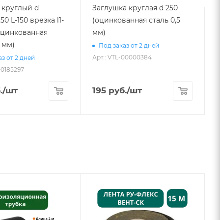
 круглый d
Заглушка круглая d 250
50 L-150 врезка l1-
(оцинкованная сталь 0,5
L
(оцинкованная
мм)
5 мм)
Под заказ от 2 дней
Арт.: VTL-00000384
з от 2 дней
00185297
А
.
/шт
195
руб.
/шт