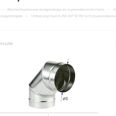
—
—
Вентиляционные воздуховоды из оцинкованной стали
К
—
воздуховодов
Отвод круглый d 250-60° R-150 [нп] (оцинкованна
0144258