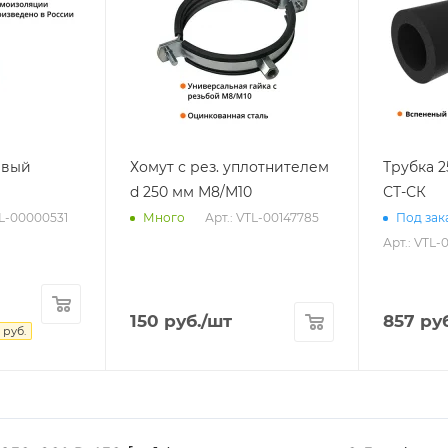
евый
Хомут с рез. уплотнителем
Трубка 
d 250 мм М8/М10
СТ-СК
TL-00000531
Арт.: VTL-00147785
Много
Под зака
Арт.: VTL-
150
руб.
/шт
857
руб
руб.