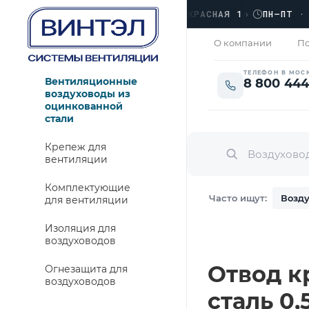
›
ЛЮБЕРЦЫ, УЛ. КРАСНАЯ 1
›
ПН–ПТ · 09:0
ЗАКРЫТО
О компании
По
ТЕЛЕФОН В МОС
Вентиляционные
8 800 444
воздуховоды из
оцинкованной
стали
Крепеж для
вентиляции
Комплектующие
Часто ищут:
Возду
для вентиляции
Изоляция для
воздуховодов
Отвод кр
Огнезащита для
воздуховодов
сталь 0,