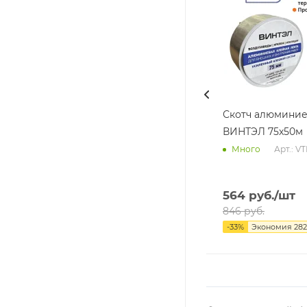
Скотч алюмини
ВИНТЭЛ 75х50м
Арт.: V
Много
564
руб.
/шт
846
руб.
-
33
%
Экономия
282