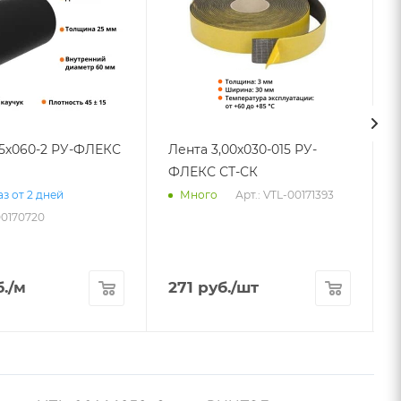
25х060-2 РУ-ФЛЕКС
Лента 3,00х030-015 РУ-
ФЛЕКС СТ-СК
Арт.: VTL-00171393
з от 2 дней
Много
00170720
.
/м
271
руб.
/шт