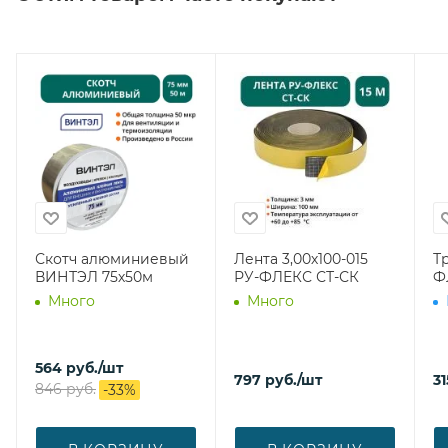
Скотч алюминиевый
Лента 3,00х100-015
Т
ВИНТЭЛ 75х50м
РУ-ФЛЕКС СТ-СК
Ф
Много
Много
564
руб.
/шт
797
руб.
/шт
31
846
руб.
-
33
%