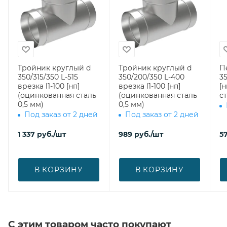
Тройник круглый d
Тройник круглый d
П
350/315/350 L-515
350/200/350 L-400
35
врезка l1-100 [нп]
врезка l1-100 [нп]
[
(оцинкованная сталь
(оцинкованная сталь
ст
0,5 мм)
0,5 мм)
Под заказ от 2 дней
Под заказ от 2 дней
1 337
руб.
/шт
989
руб.
/шт
5
В КОРЗИНУ
В КОРЗИНУ
С этим товаром часто покупают