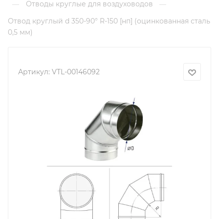
Отводы круглые для воздуховодов
—
—
Отвод круглый d 350-90° R-150 [нп] (оцинкованная сталь
0,5 мм)
Артикул:
VTL-00146092