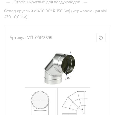
Отводы круглые для воздуховодов
—
—
Отвод круглый d 400-90° R-150 [нп] (нержавеющая aisi
430 - 0,6 мм)
Артикул:
VTL-00143895