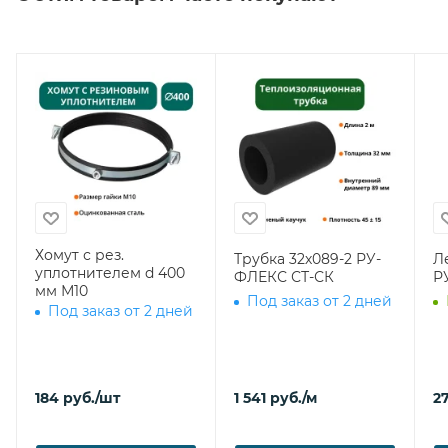
Хомут с рез.
Трубка 32х089-2 РУ-
Л
уплотнителем d 400
ФЛЕКС СТ-СК
Р
мм М10
Под заказ от 2 дней
Под заказ от 2 дней
184
руб.
/шт
1 541
руб.
/м
27