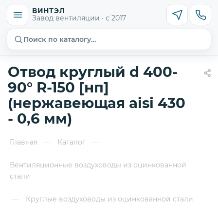
ВИНТЭЛ
Завод вентиляции · с 2017
Поиск по каталогу…
Отвод круглый d 400-
90° R-150 [нп]
(нержавеющая aisi 430
- 0,6 мм)
Главная
Каталог
—
—
Вентиляционные воздуховоды из оцинкованной
стали
Круглые воздуховоды из оцинкованной стали
—