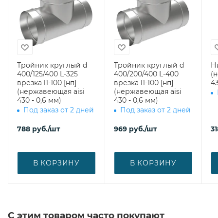
Тройник круглый d
Тройник круглый d
Н
400/125/400 L-325
400/200/400 L-400
(
врезка l1-100 [нп]
врезка l1-100 [нп]
43
(нержавеющая aisi
(нержавеющая aisi
430 - 0,6 мм)
430 - 0,6 мм)
Под заказ от 2 дней
Под заказ от 2 дней
788
руб.
/шт
969
руб.
/шт
31
В КОРЗИНУ
В КОРЗИНУ
С этим товаром часто покупают