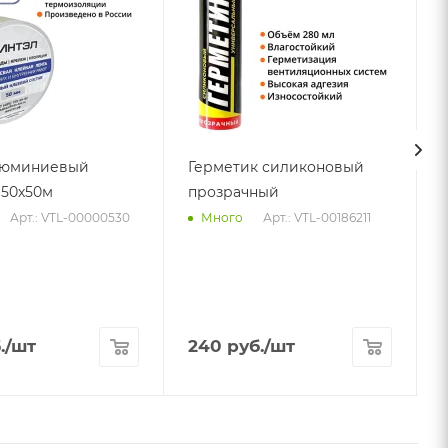
люминиевый
Герметик силиконовый
50х50м
прозрачный
Арт.: VTL-00000530
Арт.: VTL-00186211
Много
А
.
/шт
240
руб.
/шт