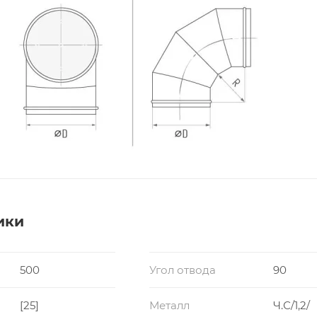
ики
500
Угол отвода
90
[25]
Металл
Ч.С/1,2/