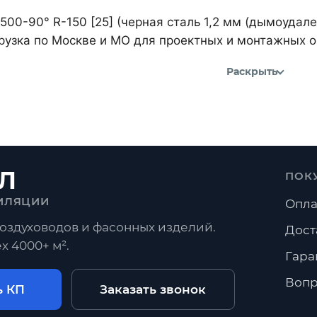
500-90° R-150 [25] (черная сталь 1,2 мм (дымоудал
рузка по Москве и МО для проектных и монтажных о
Раскрыть
Л
ПОК
ИЛЯЦИИ
Опла
оздуховодов и фасонных изделий.
Дост
х 4000+ м².
Гара
Вопр
ь КП
Заказать звонок