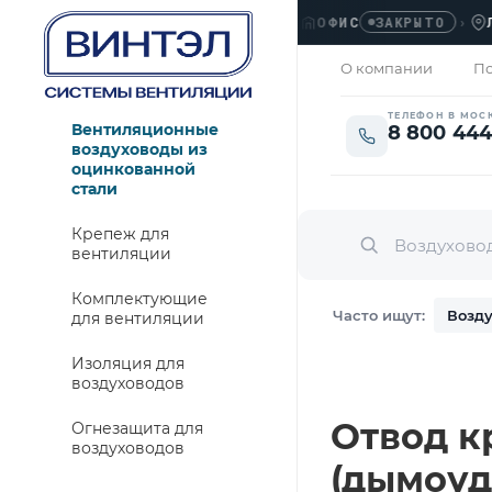
ОФИС
›
ЛЮБЕР
ЗАКРЫТО
О компании
По
ТЕЛЕФОН В МОС
Вентиляционные
8 800 444
воздуховоды из
оцинкованной
стали
Крепеж для
вентиляции
Комплектующие
Часто ищут:
Возду
для вентиляции
Изоляция для
воздуховодов
Отвод кр
Огнезащита для
воздуховодов
(дымоуд