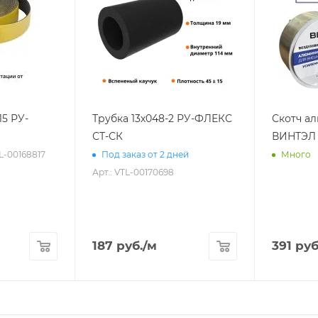
15 РУ-
Трубка 13х048-2 РУ-ФЛЕКС
Скотч а
СТ-СК
ВИНТЭЛ 
TL-00168817
Под заказ от 2 дней
Много
Арт.: VTL-00170698
187
руб.
/м
391
руб