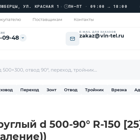
›››
ЦЫ, УЛ. КРАСНАЯ 1
›
ПН–ПТ · 09:00 → 18:00
купателю
Поставщикам
Контакты
E-MAIL ДЛЯ ЗАКАЗОВ
КВЕ
zakaz@vin-tel.ru
-09-48
ховод
Переход
Зонт
Отвод
Тройник
Врезка
Ад
углый d 500-90° R-150 [25]
аление))