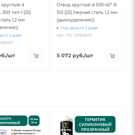
 круглый d
Отвод круглый d 500-45° R-
-300 тип-1 [25]
150 [25] (черная сталь 1,2 мм
L
сталь 1,2 мм
(дымоудаление))
аление))
Под заказ от 2 дней
Арт.: VTL-00162848
з от 2 дней
00161231
А
б.
/шт
5 072
руб.
/шт