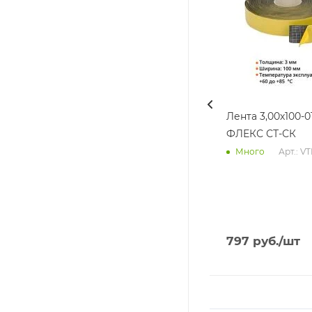
Лента 3,00х100-0
ФЛЕКС СТ-СК
Арт.: V
Много
797
руб.
/шт