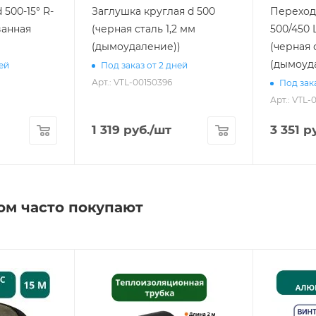
500-15° R-
Заглушка круглая d 500
Переход
ванная
(черная сталь 1,2 мм
500/450 L
(дымоудаление))
(черная 
(дымоуд
ней
Под заказ от 2 дней
Арт.: VTL-00150396
Под зака
Арт.: VTL-
1 319
руб.
/шт
3 351
ру
ом часто покупают