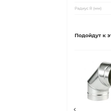
Радиус R (мм)
Подойдут к э