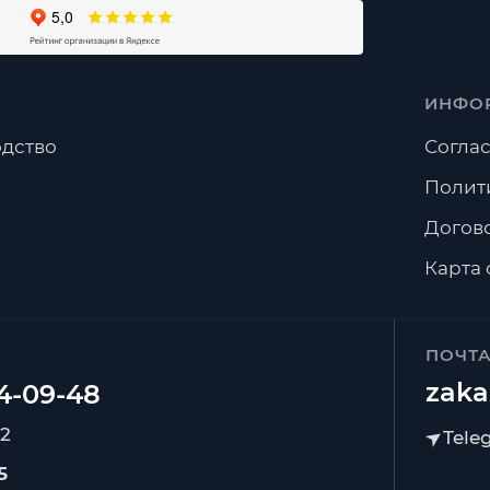
ИНФО
дство
Соглас
Полит
Догов
Карта 
ПОЧТ
zaka
92
5