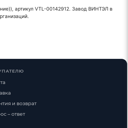
ение)), артикул VTL-00142912. Завод ВИНТЭЛ в
рганизаций.
УПАТЕЛЮ
та
авка
нтия и возврат
ос – ответ