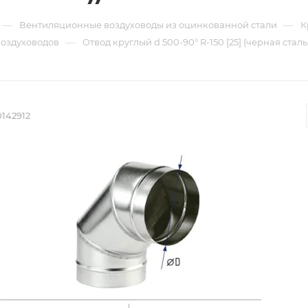
—
—
Вентиляционные воздуховоды из оцинкованной стали
К
—
воздуховодов
Отвод круглый d 500-90° R-150 [25] (черная сталь
142912