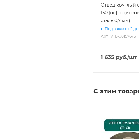
Отвод круглый d 
150 [нп] (оцинко
сталь 0,7 мм)
Под заказ от 2 д
Арт.: VTL-00157675
1 635
руб.
/шт
С этим товар