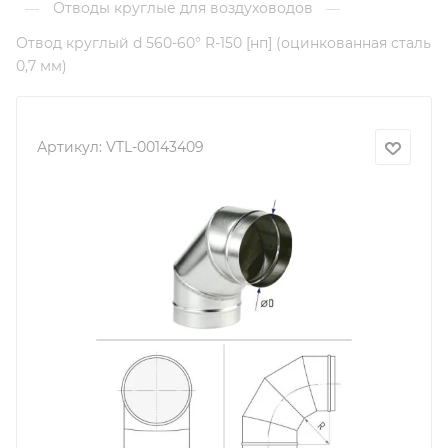
Отводы круглые для воздуховодов
—
—
Отвод круглый d 560-60° R-150 [нп] (оцинкованная сталь
0,7 мм)
Артикул:
VTL-00143409