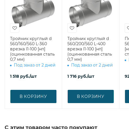
Тройник круглый d
Тройник круглый d
П
560/160/560 L-360
560/200/560 L-400
56
врезка l1-100 [нп]
врезка l1-100 [нп]
[
(оцинкованная сталь
(оцинкованная сталь
ст
0,7 мм)
0,7 мм)
Под заказ от 2 дней
Под заказ от 2 дней
1 518
руб.
/шт
1 716
руб.
/шт
92
В КОРЗИНУ
В КОРЗИНУ
С этим товаром часто покупают