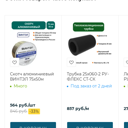
Скотч алюминиевый
Трубка 25х060-2 РУ-
Л
ВИНТЭЛ 75х50м
ФЛЕКС СТ-СК
Р
Много
Под заказ от 2 дней
564
руб.
/шт
857
руб.
/м
27
846
руб.
-
33
%